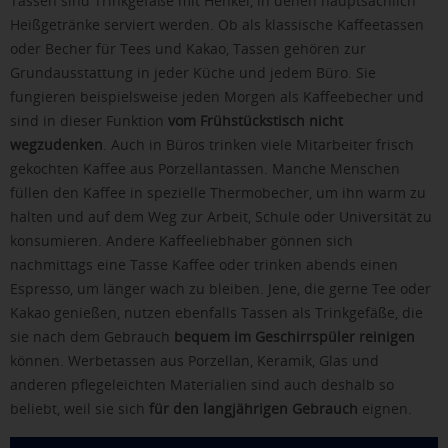
Tassen sind Trinkgefäße mit Henkel, in denen hauptsächlich
Heißgetränke serviert werden. Ob als klassische Kaffeetassen
oder Becher für Tees und Kakao, Tassen gehören zur
Grundausstattung in jeder Küche und jedem Büro. Sie
fungieren beispielsweise jeden Morgen als Kaffeebecher und
sind in dieser Funktion
vom Frühstückstisch nicht
wegzudenken
. Auch in Büros trinken viele Mitarbeiter frisch
gekochten Kaffee aus Porzellantassen. Manche Menschen
füllen den Kaffee in spezielle Thermobecher, um ihn warm zu
halten und auf dem Weg zur Arbeit, Schule oder Universität zu
konsumieren. Andere Kaffeeliebhaber gönnen sich
nachmittags eine Tasse Kaffee oder trinken abends einen
Espresso, um länger wach zu bleiben. Jene, die gerne Tee oder
Kakao genießen, nutzen ebenfalls Tassen als Trinkgefäße, die
sie nach dem Gebrauch
bequem im Geschirrspüler reinigen
können. Werbetassen aus Porzellan, Keramik, Glas und
anderen pflegeleichten Materialien sind auch deshalb so
beliebt, weil sie sich
für den langjährigen Gebrauch
eignen.