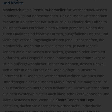
und Könitz
Mahlwerck
ist als
Premium-Hersteller
für Werbeartikel-Tassen
in hoher Qualität hervorzuheben. Das deutsche Unternehmen
mit Sitz in Kolbermoor hat sich auch als Erfinder des Coffee to
go Bechers aus Porzellan einen Namen gemacht. Neben der
guten Qualität sind kreative Formen, ausgefallene Designs und
vielfältige Veredelungsmöglichkeiten jene Eigenschaften, die
Mahlwerck-Tassen mit Motiv ausmachen. Je nach Modell
können wir diese Tassen bedrucken, gravieren oder komplett
einfärben. Als Beispiel für eine innovative Werbemittel-Tasse
ist ein außergewöhnlicher Becher zu nennen, dessen Henkel
sich direkt in den Körper der Tasse einfügt. In unserem
Sortiment für Tassen als Werbeartikel widmen wir auch eine
Unterkategorie der deutschen Marke
Rastal
, die hauptsächlich
als Hersteller von Biergläsern bekannt ist. Dieses Unternehmen
aus dem Westerwald stellt auch klassische Porzellantassen und
klare Glastassen her. Wenn Sie
Könitz Tassen mit Logo
bestellen, dürfen Sie besondere Werbedrucke, individuelle
Farbmischungen und spezielle Designs erwarten. Mit den