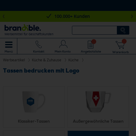
100.000+ Kunden
Werbemittel für Geschäftskunden
Mein Konto
Angebotsliste
Menü
Kontakt
Warenkorb
Werbeartikel
Küche & Zuhause
Küche
Tassen bedrucken mit Logo
Klassiker-Tassen
Außergewöhnliche Tassen