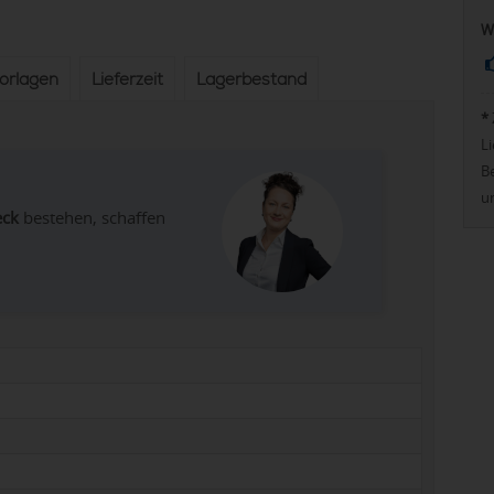
W
vorlagen
Lieferzeit
Lagerbestand
*
Li
Be
u
eck
bestehen, schaffen