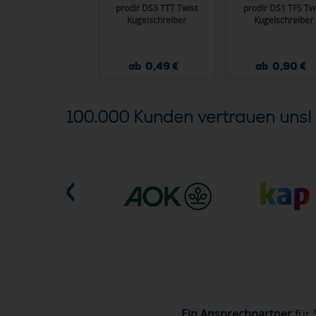
dir DS3 TMM Twist
prodir DS3 TTT Twist
prodir DS1 TFS Twi
Kugelschreiber
Kugelschreiber
Kugelschreiber
ab 0,49 €
ab 0,49 €
ab 0,90 €
100.000 Kunden vertrauen uns!
Ein Ansprechpartner
für 