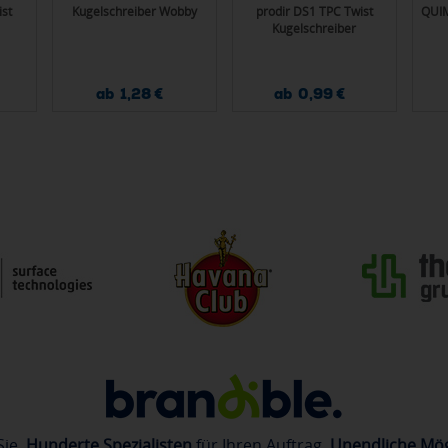
st
Kugelschreiber Wobby
prodir DS1 TPC Twist
QUIM
Kugelschreiber
ab 1,28 €
ab 0,99 €
Sie.
Hunderte Spezialisten
für Ihren Auftrag.
Unendliche Mög