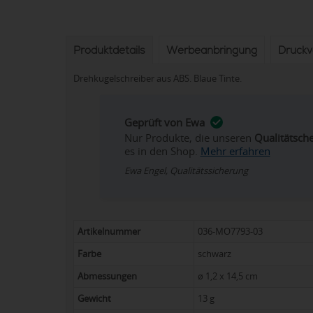
Produktdetails
Werbeanbringung
Druck
Drehkugelschreiber aus ABS. Blaue Tinte.
Geprüft von Ewa
Nur Produkte, die unseren
Qualitätsch
es in den Shop.
Mehr erfahren
Ewa Engel, Qualitätssicherung
Artikelnummer
036-MO7793-03
Farbe
schwarz
Abmessungen
ø 1,2 x 14,5 cm
Gewicht
13 g