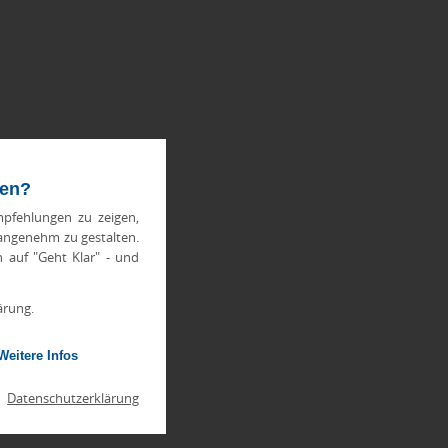
ten?
pfehlungen zu zeigen,
 angenehm zu gestalten.
h auf "Geht Klar" - und
ärung.
Weitere Infos
|
Datenschutzerklärung