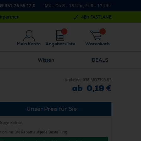
49 351-26 55 12 0
Mo - Do 8 - 18 Uhr, Fr 8 - 17 Uhr
chpartner
48h FASTLANE
Mein Konto
Angebotsliste
Warenkorb
Wissen
DEALS
Artikelnr.:
036-MO7793-03
ab 0,19 €
Unser Preis für Sie
frage-Fehler
 online: 3% Rabatt auf jede Bestellung