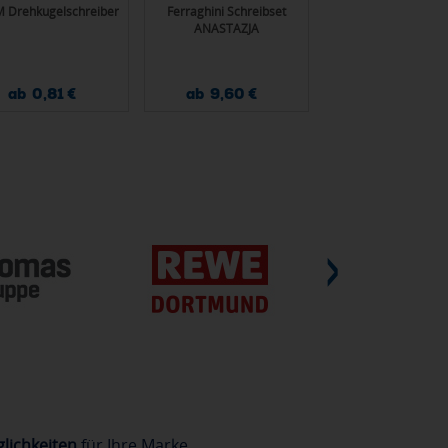
 Drehkugelschreiber
Ferraghini Schreibset
Kugelschreiber aus 
ANASTAZJA
mit Krone DYLA
ab 0,81 €
ab 9,60 €
ab 0,85 €
lichkeiten
für Ihre Marke.