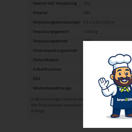
Gewicht inkl. Verpackung
16 g
Material
ABS
Verpackungsabmessungen
0,5 x 0,33 x 0,25 m
Verpackungsgewicht
14,66 kg
Verpackungseinheit
1000
Unterverpackungseinheit
50
Herkunftsland
China
Zolltarifnummer
9608 1092
EAN
8719941019454
Mindestbestellmenge:
420
Aufgrund stetiger Updates der Produktpalette kann es 
Alle Produktpreise verstehen sich in der Regel ohne Werb
Anfrage.