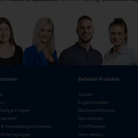
mationen
Beliebte Produkte
re
Tassen
ns
Kugelschreiber
äufige Fragen
Baumwolltaschen
tberater
Sportbeutel
 & Veredelungstechniken
Trinkflaschen
anfertigungen
Give-aways