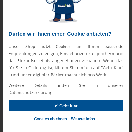
❮
❯
30.07.2026
Ein starkes Team entsteht nicht von selbst – es braucht Vertrauen,
Kommunikation und gemeinsame Erlebnisse, die über den
Arbeitsalltag hinausgehen. Genau hier setzen gezielte
Teambuilding-Spiele an. Sie lockern nicht nur die Stimmung auf,
Dürfen wir Ihnen einen Cookie anbieten?
sondern stärken nachweislich Zusammenhalt, Motivation und die
Unser Shop nutzt Cookies, um Ihnen passende
Zusammenarbeit über Abteilungsgrenzen hinweg. Wir zeigen
Empfehlungen zu zeigen, Einstellungen zu speichern und
Ihnen, welche Formate sich besonders eignen und worauf Sie bei
das Einkaufserlebnis angenehm zu gestalten. Wenn das
der Umsetzung achten sollten.
für Sie in Ordnung ist, klicken Sie einfach auf "Geht Klar"
- und unser digitaler Bäcker macht sich ans Werk.
Weitere Details finden Sie in unserer
Datenschutzerklärung.
„Schon gewusst?“ – Erklärvideos in unserem
Werbemittel Wiki!
✔ Geht klar
Die Video-Rubrik „Schon gewusst?" bietet Ihnen kurze,
Cookies ablehnen
Weitere Infos
hilfreiche Einblicke rund um Werbemittel, Bestellungen und
unsere Services. Die Videos enthalten wertvolle Tipps,