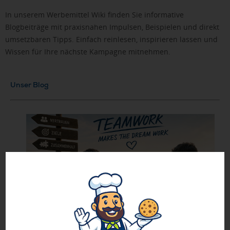
In unserem Werbemittel Wiki finden Sie informative
Blogbeiträge mit praxisnahen Impulsen, Beispielen und direkt
umsetzbaren Tipps. Einfach reinlesen, inspirieren lassen und
Wissen für Ihre nächste Kampagne mitnehmen.
Unser Blog
Teambuilding-Spiele für gemeinsame Teamerfolge