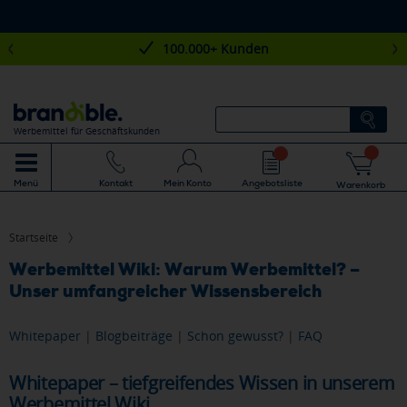
100.000+ Kunden
Werbemittel für Geschäftskunden
Mein Konto
Angebotsliste
Menü
Kontakt
Warenkorb
Startseite
Werbemittel Wiki: Warum Werbemittel? –
Unser umfangreicher Wissensbereich
Whitepaper
|
Blogbeiträge
|
Schon gewusst?
|
FAQ
Whitepaper – tiefgreifendes Wissen in unserem
Werbemittel Wiki