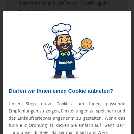
Stornieren ohne Risiko bis zur Druckfreigabe
Persönlicher Ansprechpartner
Ihr direkter Kontakt für alle Fragen & Wünsche
Produktbeschreibung
mit Utensilienfächern und weißem Papier, besonders
passend für Recycling-Unternehmen
Geprüft von Ewa
Dürfen wir Ihnen einen Cookie anbieten?
Nur Produkte, die unseren
Qualitätscheck
bestehen,
schaffen es in den Shop.
Mehr erfahren
Unser Shop nutzt Cookies, um Ihnen passende
Empfehlungen zu zeigen, Einstellungen zu speichern und
Ewa Engel,
Qualitätssicherung
das Einkaufserlebnis angenehm zu gestalten. Wenn das
für Sie in Ordnung ist, klicken Sie einfach auf "Geht Klar"
- und unser digitaler Bäcker macht sich ans Werk.