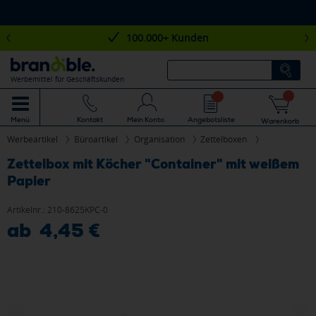
100.000+ Kunden
Werbemittel für Geschäftskunden
Mein Konto
Angebotsliste
Menü
Kontakt
Warenkorb
Werbeartikel
Büroartikel
Organisation
Zettelboxen
Zettelbox mit Köcher "Container" mit weißem
Papier
Artikelnr.:
210-8625KPC-0
ab 4,45 €