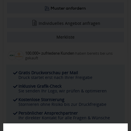
Muster anfordern
Individuelles Angebot anfragen
Merkliste
100.000+ zufriedene Kunden
haben bereits bei uns
gekauft
Gratis Druckvorschau per Mail
Druck startet erst nach Ihrer Freigabe
Inklusive Grafik-Check
Sie senden Ihr Logo, wir prüfen & optimieren
Kostenlose Stornierung
Stornieren ohne Risiko bis zur Druckfreigabe
Persönlicher Ansprechpartner
Ihr direkter Kontakt für alle Fragen & Wünsche