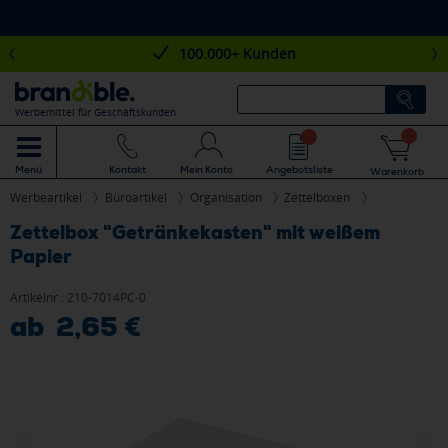
100.000+ Kunden
Werbemittel für Geschäftskunden
Mein Konto
Angebotsliste
Menü
Kontakt
Warenkorb
Werbeartikel
Büroartikel
Organisation
Zettelboxen
Zettelbox "Getränkekasten" mit weißem
Papier
Artikelnr.:
210-7014PC-0
ab 2,65 €