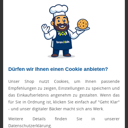
Produktbeschreibung
mit weißem Papier, auch als Bierdeckelständer geeignet
Geprüft von Ewa
Nur Produkte, die unseren
Qualitätscheck
bestehen,
schaffen es in den Shop.
Mehr erfahren
Dürfen wir Ihnen einen Cookie anbieten?
Ewa Engel,
Qualitätssicherung
Unser Shop nutzt Cookies, um Ihnen passende
Empfehlungen zu zeigen, Einstellungen zu speichern und
das Einkaufserlebnis angenehm zu gestalten. Wenn das
für Sie in Ordnung ist, klicken Sie einfach auf "Geht Klar"
Zusatzinformation
- und unser digitaler Bäcker macht sich ans Werk.
Artikelnummer:
210-7014PC-0
Weitere Details finden Sie in unserer
Datenschutzerklärung.