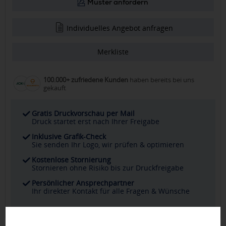
Muster anfordern
Individuelles Angebot anfragen
Merkliste
100.000+ zufriedene Kunden
haben bereits bei uns
gekauft
Gratis Druckvorschau per Mail
Druck startet erst nach Ihrer Freigabe
Inklusive Grafik-Check
Sie senden Ihr Logo, wir prüfen & optimieren
Kostenlose Stornierung
Stornieren ohne Risiko bis zur Druckfreigabe
Persönlicher Ansprechpartner
Ihr direkter Kontakt für alle Fragen & Wünsche