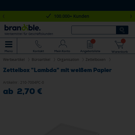
100.000+ Kunden
Werbemittel für Geschäftskunden
Mein Konto
Angebotsliste
Menü
Kontakt
Warenkorb
Werbeartikel
Büroartikel
Organisation
Zettelboxen
Zettelbox "Lambda" mit weißem Papier
Artikelnr.:
210-7004PC-0
ab 2,70 €