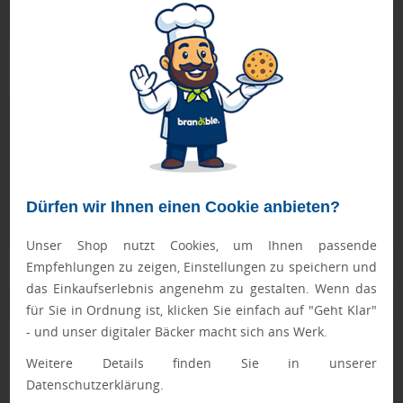
Produktbeschreibung
mit weißem Papier
Geprüft von Ewa
Nur Produkte, die unseren
Qualitätscheck
bestehen,
schaffen es in den Shop.
Mehr erfahren
Ewa Engel,
Dürfen wir Ihnen einen Cookie anbieten?
Qualitätssicherung
Unser Shop nutzt Cookies, um Ihnen passende
Empfehlungen zu zeigen, Einstellungen zu speichern und
das Einkaufserlebnis angenehm zu gestalten. Wenn das
Zusatzinformation
für Sie in Ordnung ist, klicken Sie einfach auf "Geht Klar"
- und unser digitaler Bäcker macht sich ans Werk.
Artikelnummer:
210-7004PC-0
Weitere Details finden Sie in unserer
Farbe:
weiß
Datenschutzerklärung.