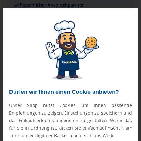
Persönlicher Ansprechpartner
Ihr direkter Kontakt für alle Fragen & Wünsche
Produktbeschreibung
mit Utensilienfächern, ohne Papier, besonders passend für
Recycling-Unternehmen
Geprüft von Ewa
Nur Produkte, die unseren
Qualitätscheck
bestehen,
Dürfen wir Ihnen einen Cookie anbieten?
schaffen es in den Shop.
Mehr erfahren
Unser Shop nutzt Cookies, um Ihnen passende
Ewa Engel,
Empfehlungen zu zeigen, Einstellungen zu speichern und
Qualitätssicherung
das Einkaufserlebnis angenehm zu gestalten. Wenn das
für Sie in Ordnung ist, klicken Sie einfach auf "Geht Klar"
- und unser digitaler Bäcker macht sich ans Werk.