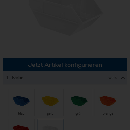
Jetzt Artikel konfigurieren
Farbe
1.
weiß
blau
gelb
grün
orange