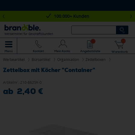
100.000+ Kunden
Werbemittel für Geschäftskunden
Mein Konto
Angebotsliste
Menü
Kontakt
Warenkorb
Werbeartikel
Büroartikel
Organisation
Zettelboxen
Zettelbox mit Köcher "Container"
Artikelnr.:
210-8625K-0
ab 2,40 €