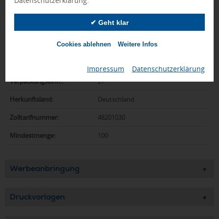
Datenschutzerklärung.
Farbe:
glasklar
✔ Geht klar
Abmessungen:
105 x 105 x 90 mm
Cookies ablehnen
Weitere Infos
Gewicht:
594 g
Material:
PS, Papier
Impressum
|
Datenschutzerklärung
Verpackungseinh.:
27
Herkunftsland:
Deutschland
Zolltarifnummer:
48201030
Mindestmenge:
100
Werbeanbringung
Druckvorlagen