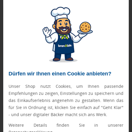
Produktbeschreibung
mit weißem Papier und individuell bedrucktem
Papiereinleger 1-seitig, 4c CMYK
Geprüft von Ewa
Nur Produkte, die unseren
Qualitätscheck
bestehen,
schaffen es in den Shop.
Mehr erfahren
Dürfen wir Ihnen einen Cookie anbieten?
Ewa Engel,
Qualitätssicherung
Unser Shop nutzt Cookies, um Ihnen passende
Empfehlungen zu zeigen, Einstellungen zu speichern und
das Einkaufserlebnis angenehm zu gestalten. Wenn das
für Sie in Ordnung ist, klicken Sie einfach auf "Geht Klar"
Zusatzinformation
- und unser digitaler Bäcker macht sich ans Werk.
Weitere Details finden Sie in unserer
Artikelnummer:
210-7005KPCE-7