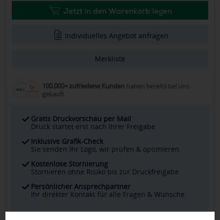
Jetzt in den Warenkorb legen
Individuelles Angebot anfragen
Merkliste
100.000+ zufriedene Kunden
haben bereits bei uns
gekauft
Gratis Druckvorschau per Mail
Druck startet erst nach Ihrer Freigabe
Inklusive Grafik-Check
Sie senden Ihr Logo, wir prüfen & optimieren
Kostenlose Stornierung
Stornieren ohne Risiko bis zur Druckfreigabe
Persönlicher Ansprechpartner
Ihr direkter Kontakt für alle Fragen & Wünsche