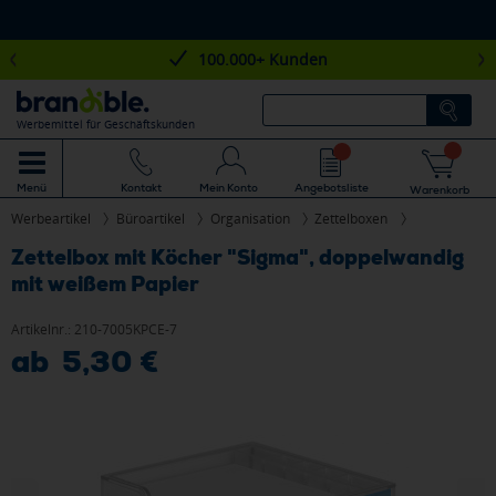
100.000+ Kunden
Werbemittel für Geschäftskunden
Mein Konto
Angebotsliste
Menü
Kontakt
Warenkorb
Werbeartikel
Büroartikel
Organisation
Zettelboxen
Zettelbox mit Köcher "Sigma", doppelwandig
mit weißem Papier
Artikelnr.:
210-7005KPCE-7
ab 5,30 €