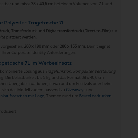
astbar und misst
38 x 40,6 cm
bei einem Volumen von
7 L
und
e Polyester Tragetasche 7L
druck
,
Transferdruck
und
Digitaltransferdruck (Direct-to-Film)
zur
ite
platziert werden.
vorgesehen:
260 x 190 mm
oder
280 x 155 mm
. Damit eignet
n Ihrer Corporate-Identity-Anforderungen.
ragetasche 7L im Werbeeinsatz
e kombinierte Lösung aus
Tragefunktion
,
kompakter Verstauung
g. Die Belastbarkeit bis 5 kg und das Format 38 x 40,6 cm
ischen Übergabesituationen, etwa rund um Festivals oder beim
t sich das Modell zudem passend zu
Giveaways
und
inkaufstaschen mit Logo
, Themen rund um
Beutel bedrucken
roduziert.