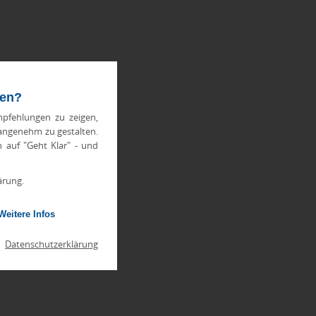
ten?
pfehlungen zu zeigen,
 angenehm zu gestalten.
h auf "Geht Klar" - und
ärung.
Weitere Infos
|
Datenschutzerklärung