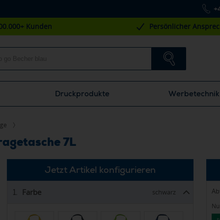
+
00.000+ Kunden
Persönlicher Anspre
Druckprodukte
Werbetechnik
age
ragetasche 7L
Jetzt Artikel konfigurieren
Ab
Farbe
1.
schwarz
Nur