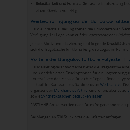
Belastbarkeit und Format:
Die Tasche ist bis zu
5 kg
bel
einem Gewicht von
44 g
.
Werbeanbringung auf der Bungalow faltbar
Für die Individualisierung stehen die Druckverfahren
Sieb
Verfügung. Ihr Logo kann auf der
Vorderseite
oder
Rückse
Je nach Motiv und Platzierung sind folgende
Druckflächen
sich die Tragetasche für kleine bis große Logos im Rahme
Vorteile der Bungalow faltbare Polyester T
Für Marketingverantwortliche bietet die Tragetasche ein
und klar definierten Druckoptionen für die Logoanbringun
unterstützen den Einsatz für leichte Gegenstände in typ
Einkauf. Im Kontext Ihres Sortiments an
Werbeartikel
läss
ergänzenden
Merchandise Artikel
einordnen; ebenso zu
E
sowie
Synthetiktaschen bedrucken lassen
.
FASTLANE-Artikel werden nach Druckfreigabe priorisiert p
Bei Mengen ab 500 Stück bitte die Lieferzeit anfragen!