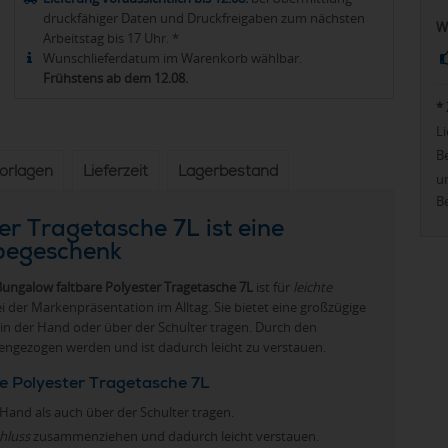
druckfähiger Daten und Druckfreigaben zum nächsten
W
Arbeitstag bis 17 Uhr. *
Wunschlieferdatum im Warenkorb wählbar.
Frühstens ab dem 12.08.
*
Li
Be
vorlagen
Lieferzeit
Lagerbestand
u
Be
r Tragetasche 7L ist eine
rbegeschenk
Bungalow faltbare Polyester Tragetasche 7L
ist für
leichte
der Markenpräsentation im Alltag. Sie bietet eine großzügige
in der Hand oder über der Schulter tragen. Durch den
engezogen werden und ist dadurch leicht zu verstauen.
e Polyester Tragetasche 7L
 Hand als auch über der Schulter tragen.
hluss
zusammenziehen und dadurch leicht verstauen.