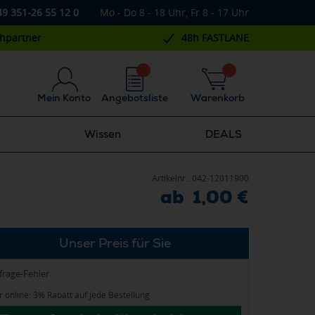
49 351-26 55 12 0
Mo - Do 8 - 18 Uhr, Fr 8 - 17 Uhr
chpartner
48h FASTLANE
Mein Konto
Angebotsliste
Warenkorb
Wissen
DEALS
Artikelnr.:
042-12011900
ab 1,00 €
Unser Preis für Sie
frage-Fehler
 online: 3% Rabatt auf jede Bestellung