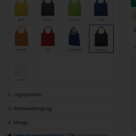
gelb
kohle
limone
navy
orange
rot
royalblau
schwarz
weiß
Logoposition
2.
Werbeanbringung
3.
Menge
4.
Lieferung voraussichtlich bis 12.08.
bei Übermittlung