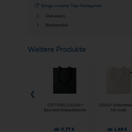
Einige unserer Top-Kategorien
Give-aways
Werbeartikel
Weitere Produkte
barer Einkaufstrolley
COTTONEL COLOUR +
OSOLE+ Einkaufsta
us Polyester mit
Baumwoll-Einkaufstasche
Fair trade
ühlfach HARALD
ab 45,80 €
ab 0,77 €
ab 1,48 €