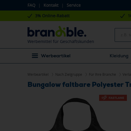
FAQ
|
Kontakt
|
Service
3% Online-Rabatt
1
Werbemittel für Geschäftskunden
Werbeartikel
Kleidung
Werbeartikel
Nach Zielgruppe
Für Ihre Branche
Verl
Bungalow faltbare Polyester T