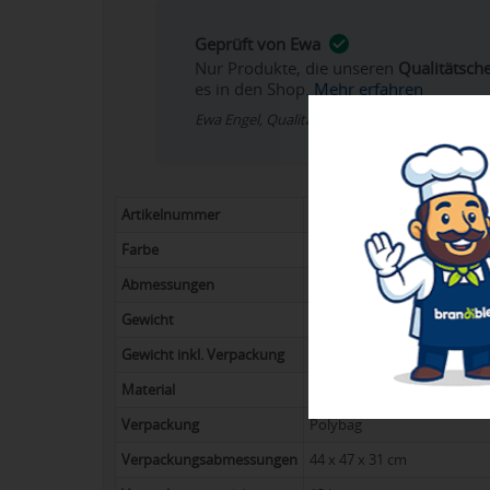
Geprüft von Ewa
Nur Produkte, die unseren
Qualitätsch
es in den Shop.
Mehr erfahren
Ewa Engel, Qualitätssicherung
Artikelnummer
042-12011900
Farbe
schwarz
Abmessungen
38 x 40,6 cm
Gewicht
44 g
Gewicht inkl. Verpackung
14 kg
Material
210D Polyester
Verpackung
Polybag
Verpackungsabmessungen
44 x 47 x 31 cm