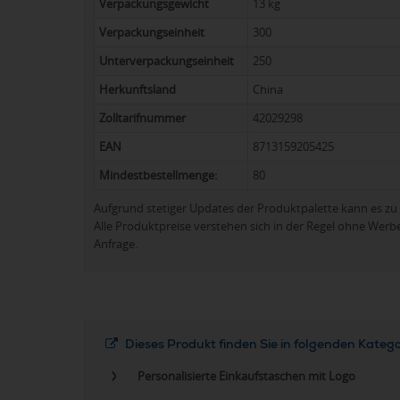
Verpackungsgewicht
13 kg
Verpackungseinheit
300
Unterverpackungseinheit
250
Herkunftsland
China
Zolltarifnummer
42029298
EAN
8713159205425
Mindestbestellmenge:
80
Aufgrund stetiger Updates der Produktpalette kann es 
Alle Produktpreise verstehen sich in der Regel ohne Werb
Anfrage.
Dieses Produkt finden Sie in folgenden Kateg
Personalisierte Einkaufstaschen mit Logo