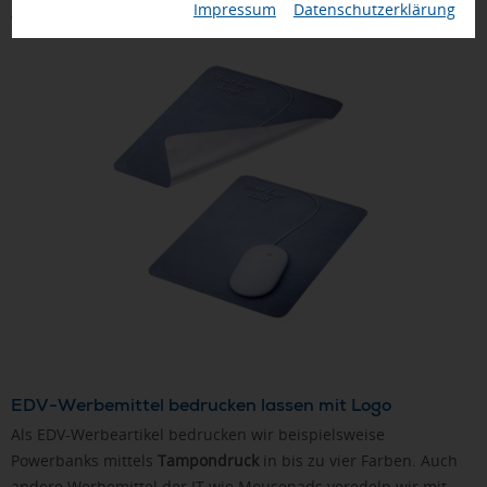
Impressum
|
Datenschutzerklärung
Wiedererkennung Ihrer Marke zu fördern.
EDV-Werbemittel bedrucken lassen mit Logo
Als EDV-Werbeartikel bedrucken wir beispielsweise
Powerbanks mittels
Tampondruck
in bis zu vier Farben. Auch
andere Werbemittel der IT wie Mousepads veredeln wir mit