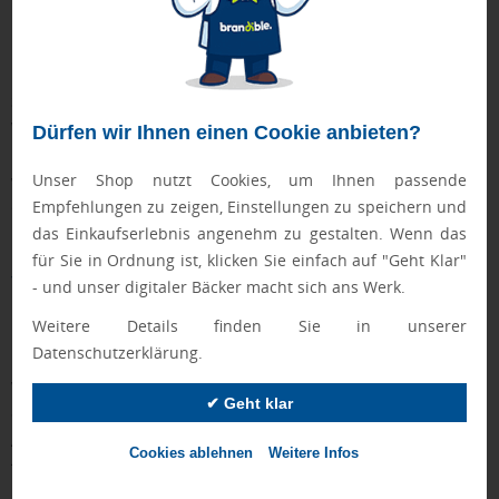
Mousepads, Computermäuse, Powerbanks oder auch
Laptophüllen zählen zu den Klassikern unseres Sortiments der
EDV-Werbeartikel. Je nach Preis können Sie diese als
Streuartikel verteilen oder ausgewählten Kunden mit Ihrer
Werbebotschaft zu einem besonderen Anlass überreichen.
Dürfen wir Ihnen einen Cookie anbieten?
Klassiker der IT-Werbeartikel bieten dabei den Vorteil, dass sie
Unser Shop nutzt Cookies, um Ihnen passende
wirklich fast
jeder gebrauchen
kann, sobald er mit einem
Empfehlungen zu zeigen, Einstellungen zu speichern und
Computer arbeitet.
das Einkaufserlebnis angenehm zu gestalten. Wenn das
für Sie in Ordnung ist, klicken Sie einfach auf "Geht Klar"
Worauf sollte ich beim Kauf von Werbemitteln für IT &
- und unser digitaler Bäcker macht sich ans Werk.
EDV achten?
Weitere Details finden Sie in unserer
EDV- und IT-Technik ist für den langlebigen Gebrauch
Datenschutzerklärung.
bestimmt, achten Sie deshalb bei der Auswahl der passenden
Werbeartikel auf die
Qualität
. So hinterlassen Sie einen
✔ Geht klar
dauerhaften, positiven Eindruck bei Ihrer Zielgruppe.
Außerdem sollten die Werbemittel der IT mit den neuesten
Cookies ablehnen
Weitere Infos
technologischen Standards kompatibel
sein und
passend zu
Ihrem Unternehmen gestaltet
werden, um die