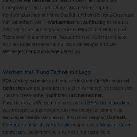
Kategorie
Werbeartikel für Technik
fallen ein Bluetooth-
Lautsprecher, ein Laptop-Rucksack, mehrere Laptop-
Konferenztaschen in hoher Qualität und ein Rücksitz-Organizer
mit Tabletfach. Als
IT-Werbeartikel mit Aufdruck
gibt es auch
PVC-freie Laptophüllen, wasserfeste Mini-Tablet-Hüllen und
Textmarker-Männchen mit Tastaturbürste. Außerdem bietet
sich ein Kugelschreiber mit Bildschirmreiniger als
EDV-
Werbegeschenk zum kleinen Preis
an.
Werbemittel IT und Technik mit Logo
EDV-Werbegeschenke
und andere
elektronische Werbeartikel
bedrucken
wir bei Brandible in vielen Varianten. So lassen sich
Touch-Screen-Stifte,
Kopfhörer, Taschenrechner,
Powerbanks als Werbemittel
oder auch
USB-Sticks bedrucken
.
Aus unserer Kategorie Computer-Werbeartikel können Sie
Mousepads bedrucken lassen
, Bildschirmreiniger,
USB-Sets,
Computermäuse als Werbeartikel
wählen oder
Webcam-Cover
bedrucken
. Sie können bei uns nicht nur technische