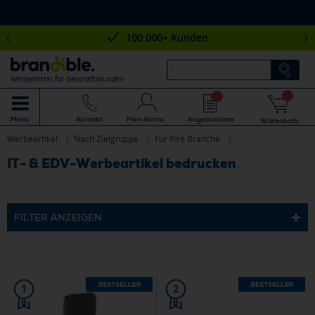
100.000+ Kunden
Werbemittel für Geschäftskunden
Mein Konto
Angebotsliste
Menü
Kontakt
Warenkorb
Werbeartikel
Nach Zielgruppe
Für Ihre Branche
IT- & EDV-Werbeartikel bedrucken
FILTER ANZEIGEN
1
2