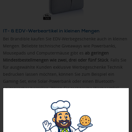
IT- & EDV-Werbeartikel in kleinen Mengen
Bei Brandible kaufen Sie EDV-Werbegeschenke auch in kleinen
Mengen. Beliebte technische Giveaways wie Powerbanks,
Mousepads und Computermäuse gibt es
ab geringen
Mindestbestellmengen wie zwei, drei oder fünf Stück
. Falls Sie
für ausgewählte Kunden exklusive Werbegeschenke Technik
bedrucken lassen möchten, können Sie zum Beispiel ein
Gaming-Set, eine Solar-Powerbank oder einen Bluetooth-
Lautsprecher bestellen. Wenn Sie technische Werbeartikel
bedrucken lassen, setzen Sie
für Kunden und Mitarbeiter
ein
deutliches Zeichen für eine
dauerhafte Zusammenarbeit
–
ideal also, um die Kundenbindung zu stärken.
Was sind die Klassiker unter den EDV-Werbeartikeln?