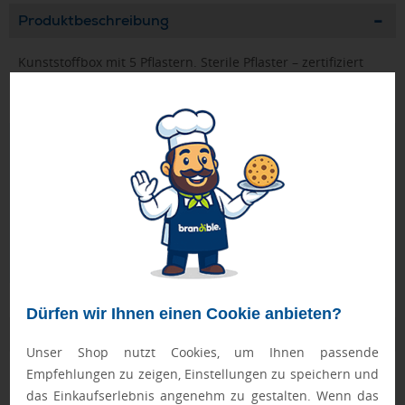
Produktbeschreibung
Kunststoffbox mit 5 Pflastern. Sterile Pflaster – zertifiziert
CE0197. Immer bereit für den Notfall.
Geprüft von Ewa
Nur Produkte, die unseren
Qualitätscheck
bestehen,
schaffen es in den Shop.
Mehr erfahren
Ewa Engel,
Qualitätssicherung
Dürfen wir Ihnen einen Cookie anbieten?
Zusatzinformation
Unser Shop nutzt Cookies, um Ihnen passende
Empfehlungen zu zeigen, Einstellungen zu speichern und
Artikelnummer:
036-KC6949-22
das Einkaufserlebnis angenehm zu gestalten. Wenn das