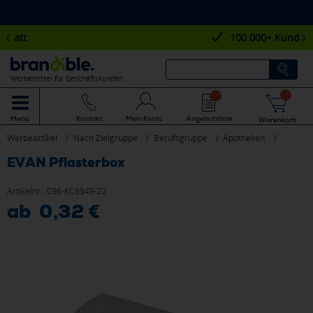
100.000+ Kunden
Werbemittel für Geschäftskunden
Mein Konto
Angebotsliste
Menü
Kontakt
Warenkorb
Werbeartikel
Nach Zielgruppe
Berufsgruppe
Apotheken
EVAN Pflasterbox
Artikelnr.:
036-KC6949-22
ab 0,32 €