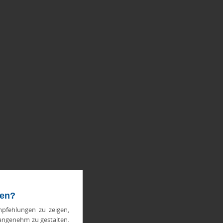
ten?
pfehlungen zu zeigen,
 angenehm zu gestalten.