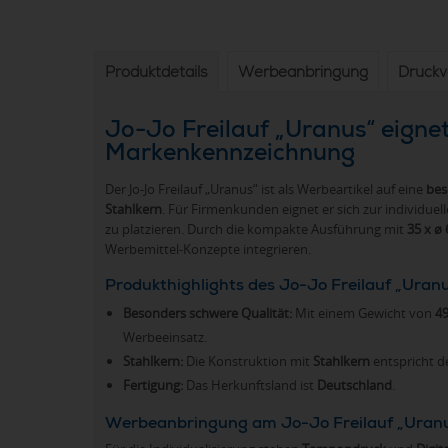
Produktdetails
Werbeanbringung
Druck
Jo-Jo Freilauf „Uranus“ eignet
Markenkennzeichnung
Der Jo-Jo Freilauf „Uranus“ ist als Werbeartikel auf eine
bes
Stahlkern
. Für Firmenkunden eignet er sich zur individue
zu platzieren. Durch die kompakte Ausführung mit
35 x ø
Werbemittel-Konzepte integrieren.
Produkthighlights des Jo-Jo Freilauf „Uran
Besonders schwere Qualität:
Mit einem Gewicht von
49
Werbeeinsatz.
Stahlkern:
Die Konstruktion mit
Stahlkern
entspricht d
Fertigung:
Das Herkunftsland ist
Deutschland
.
Werbeanbringung am Jo-Jo Freilauf „Uran