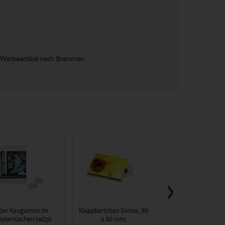
Werbeartikel nach Branchen
2er Kaugummi im
Klappkärtchen Sonne, 90
Reagenzglas Viel G
apiertütchen (w2p)
x 60 mm,
Glückskleezwiebel