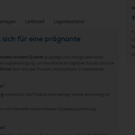
W
vorlagen
Lieferzeit
Lagerbestand
*
 sich für eine prägnante
Li
Be
u
onders schwere Qualität
ausgelegt und verfügt über einen
llen Logoanbringung, um Ihre Marke im täglichen Einsatz sichtbar
 60 mm
lässt sich das Produkt unkompliziert in bestehende
us“
 g
unterstützt das Produkt eine wertige, stabile Anmutung im
er vom Hersteller beschriebenen Qualitätsausführung.
us“