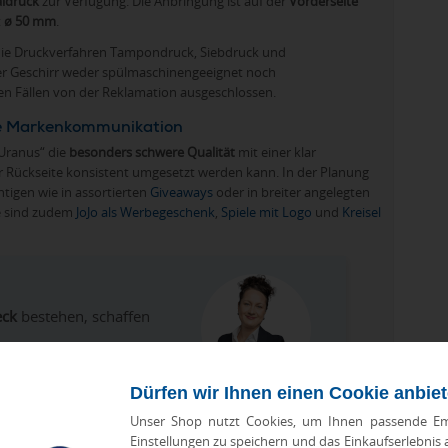
aldruck
zur Verfügung. Die Anbringung ist auf der
Vorderseite
t
ø 50 mm
.
die Druckverfahren Tampondruck, Siebdruck und
der Geschirr weder spülmaschinengeeignet noch
sen Fällen von der Reklamation ausgeschlossen.
hre Markenkommunikation
„Uranus“ die
besonders schwere Qualität
mit einer klar
r Rückseite konsistent umgesetzt werden kann. In der Planung
tigen wie in assortierten
Giveaways
oder in breiter angelegten
e sind zudem
JoJo als Werbegeschenk
,
Spiele mit Logo
und
Kreisel
eck
bestehen, schaffen
Dürfen wir Ihnen einen Cookie anbie
Unser Shop nutzt Cookies, um Ihnen passende Em
Einstellungen zu speichern und das Einkaufserlebnis