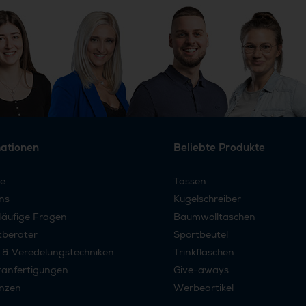
mationen
Beliebte Produkte
re
Tassen
ns
Kugelschreiber
äufige Fragen
Baumwolltaschen
tberater
Sportbeutel
 & Veredelungstechniken
Trinkflaschen
anfertigungen
Give-aways
nzen
Werbeartikel