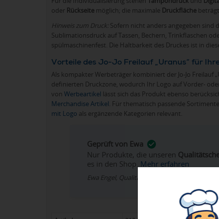
Für die Individualisierung stehen
Tampondruck
und
Digit
oder
Rückseite
möglich; die maximale
Druckfläche
beträg
Hinweis zum Druck:
Sofern nicht anders angegeben sind 
Sublimationsdruck auf Tassen, Bechern, Trinkflaschen o
spülmaschinenfest. Die Haltbarkeit des Druckes ist in die
Vorteile des Jo-Jo Freilauf „Uranus“ für I
Als kompakter Werbeträger kombiniert der Jo-Jo Freilauf 
definierten Druckzone, wodurch Ihr Logo auf Vorder- ode
von
Werbeartikel
lässt sich das Produkt ebenso berücksich
Merchandise Artikel
. Für thematisch passende Sortiment
mit Logo
als ergänzende Kategorien relevant.
Geprüft von Ewa
Nur Produkte, die unseren
Qualitätsch
es in den Shop.
Mehr erfahren
Ewa Engel, Qualitätssicherung