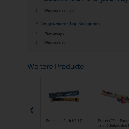
Dieses Produkt finden Sie in folgenden Kateg
Werbeartikel-Jojo
Einige unserer Top-Kategorien
Give-aways
Werbeartikel
Weitere Produkte
rinkflasche Active
Promotion Stick HELLO
Präsent "Eier Parad
"Oasis" 650 ml
Lindt Schokoladen-