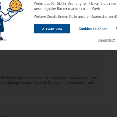
Wenn das für Sie in Ordnung ist, klicken Sie einfac
unser digitaler Bäcker macht sich ans Werk.
Weitere Details finden Sie in unserer Datenschutzerkl
✔ Geht klar
Cookies ablehnen
Impressum
zu Abweichungen bei Preisen und Produktinformationen kommen.
eanbringungskosten. Preise für Direktimport erhalten Sie auf