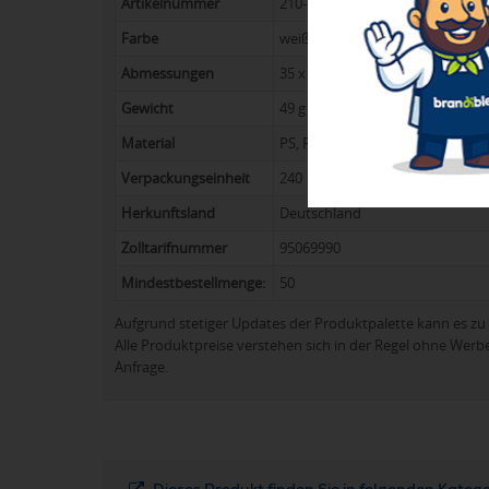
Artikelnummer
210-7186-0-0
Farbe
weiß, weiß
Abmessungen
35 x ø 60 mm
Gewicht
49 g
Material
PS, PP, Metall, PES
Verpackungseinheit
240
Herkunftsland
Deutschland
Zolltarifnummer
95069990
Mindestbestellmenge:
50
Aufgrund stetiger Updates der Produktpalette kann es 
Alle Produktpreise verstehen sich in der Regel ohne Werb
Anfrage.