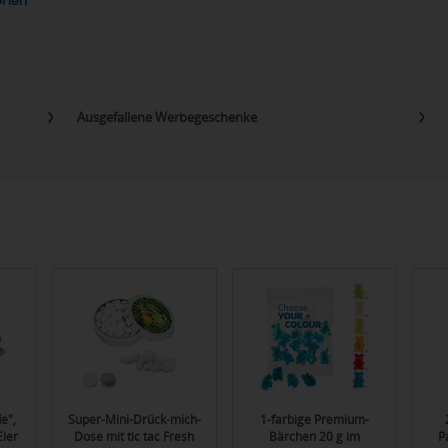
orien
Ausgefallene Werbegeschenke
e",
Super-Mini-Drück-mich-
1-farbige Premium-
Eier
Dose mit tic tac Fresh
Bärchen 20 g im
P