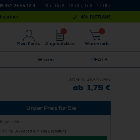
49 351-26 55 12 0
Mo - Do 8 - 18 Uhr, Fr 8 - 17 Uhr
chpartner
48h FASTLANE
Mein Konto
Angebotsliste
Warenkorb
Wissen
DEALS
Artikelnr.:
210-7186-0-0
ab 1,79 €
Unser Preis für Sie
frage-Fehler
 online: 3% Rabatt auf jede Bestellung