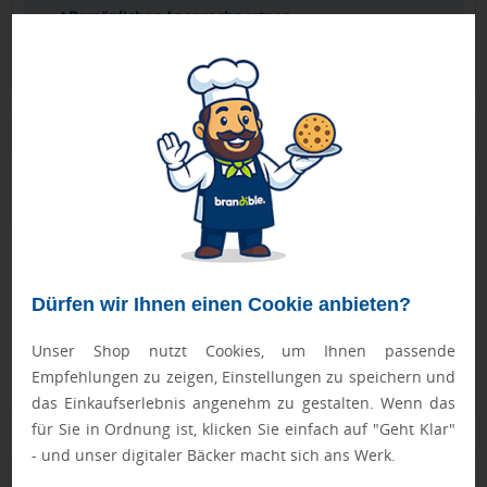
Persönlicher Ansprechpartner
Ihr direkter Kontakt für alle Fragen & Wünsche
Produktbeschreibung
schwere Qualität
Geprüft von Ewa
Nur Produkte, die unseren
Qualitätscheck
bestehen,
Dürfen wir Ihnen einen Cookie anbieten?
schaffen es in den Shop.
Mehr erfahren
Unser Shop nutzt Cookies, um Ihnen passende
Ewa Engel,
Qualitätssicherung
Empfehlungen zu zeigen, Einstellungen zu speichern und
das Einkaufserlebnis angenehm zu gestalten. Wenn das
für Sie in Ordnung ist, klicken Sie einfach auf "Geht Klar"
- und unser digitaler Bäcker macht sich ans Werk.
Zusatzinformation