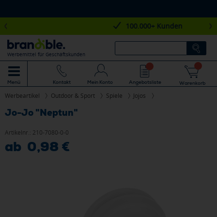
100.000+ Kunden
Werbemittel für Geschäftskunden
Mein Konto
Angebotsliste
Menü
Kontakt
Warenkorb
Werbeartikel
Outdoor & Sport
Spiele
Jojos
Jo-Jo "Neptun"
Artikelnr.:
210-7080-0-0
ab 0,98 €