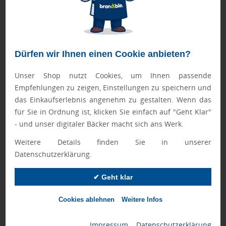
Dürfen wir Ihnen einen Cookie anbieten?
Zahnputzbecher "Clean"
Zellstoff Taschentücher 4-lagig
individuell
Unser Shop nutzt Cookies, um Ihnen passende
Empfehlungen zu zeigen, Einstellungen zu speichern und
das Einkaufserlebnis angenehm zu gestalten. Wenn das
für Sie in Ordnung ist, klicken Sie einfach auf "Geht Klar"
Donnerstag, 20.08.
Montag, 21.09.
- und unser digitaler Bäcker macht sich ans Werk.
ab 70 Stück
ab 3000 Stück
ab 0,82 €
Weitere Details finden Sie in unserer
Preis auf Anfrage
Datenschutzerklärung.
✔ Geht klar
Cookies ablehnen
Weitere Infos
Impressum
|
Datenschutzerklärung