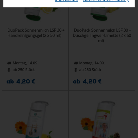
DuoPack Sonnenmilch LSF 30 +
DuoPack Sonnenmilch LSF 30 +
Handreinigungsgel (2 x 50 ml)
Duschgel Ingwer-Limette (2 x 50
ml)
Montag, 14.09.
Montag, 14.09.
ab 250 Stück
ab 250 Stück
ab 4,20 €
ab 4,20 €