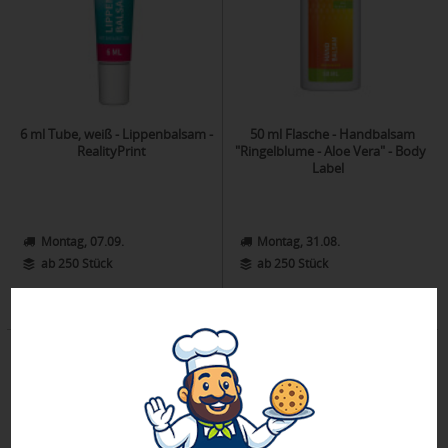
6 ml Tube, weiß - Lippenbalsam -
50 ml Flasche - Handbalsam
RealityPrint
"Ringelblume - Aloe Vera" - Body
Label
Montag, 07.09.
Montag, 31.08.
ab 250 Stück
ab 250 Stück
ab 1,92 €
ab 1,73 €