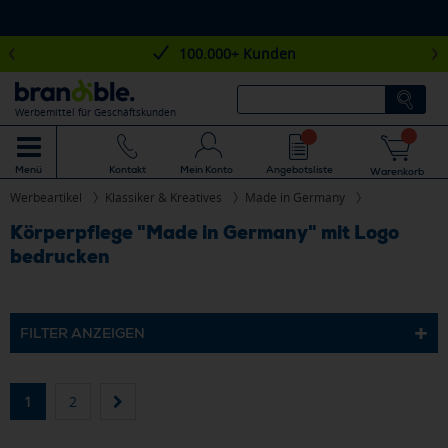
100.000+ Kunden
Werbemittel für Geschäftskunden
Mein Konto
Angebotsliste
Menü
Kontakt
Warenkorb
Werbeartikel
Klassiker & Kreatives
Made in Germany
Körperpflege "Made in Germany" mit Logo
bedrucken
FILTER ANZEIGEN
1
2