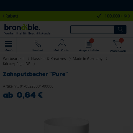
100.000+ Kunden
Werbemittel für Geschäftskunden
Mein Konto
Angebotsliste
Menü
Kontakt
Warenkorb
Werbeartikel
Klassiker & Kreatives
Made in Germany
Körperpflege DE
Zahnputzbecher "Pure"
Artikelnr.:
01-05225001-00000
ab 0,64 €