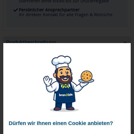
Stornieren ohne Risiko bis zur Druckfreigabe
Persönlicher Ansprechpartner
Ihr direkter Kontakt für alle Fragen & Wünsche
Produktbeschreibung
Für die Mundhygiene. Aus Kunststoff und mit großer
Werbefläche! Füllmenge: 0,2 Liter.
Geprüft von Ewa
Nur Produkte, die unseren
Qualitätscheck
bestehen,
schaffen es in den Shop.
Mehr erfahren
Ewa Engel,
Qualitätssicherung
Dürfen wir Ihnen einen Cookie anbieten?