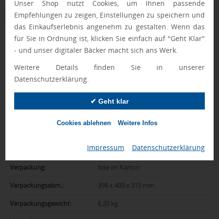
Unser Shop nutzt Cookies, um Ihnen passende
Zusatzinformation
Empfehlungen zu zeigen, Einstellungen zu speichern und
das Einkaufserlebnis angenehm zu gestalten. Wenn das
für Sie in Ordnung ist, klicken Sie einfach auf "Geht Klar"
Artikelnummer:
01-05225001-00000
- und unser digitaler Bäcker macht sich ans Werk.
Farbe:
weiß
Weitere Details finden Sie in unserer
Made in Europe:
Ja
Datenschutzerklärung.
Abmessungen:
91 x ø 64,00 mm
✔ Geht klar
Gewicht:
0,022 kg
Cookies ablehnen
Weitere Infos
Kapazität:
0,2 l
Impressum
|
Datenschutzerklärung
Material:
Kunststoff
Verpackung:
lose im Karton
Verpackungsabm.:
398 x 400 x 315 mm
Verpackungsgewicht:
6,20 kg