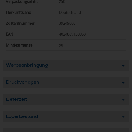
Verpackungseinh.:
250
Herkunftsland:
Deutschland
Zolltarifnummer:
39249000
EAN:
4024869138953
Mindestmenge:
90
Werbeanbringung
Druckvorlagen
Lieferzeit
Lagerbestand