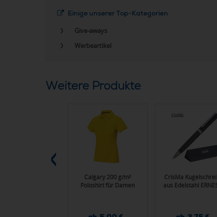
Einige unserer Top-Kategorien
Give-aways
Werbeartikel
Weitere Produkte
 Sport Sonnenbrille
Calgary 200 g/m²
CrisMa Kugelschrei
Poloshirt für Damen
aus Edelstahl ERN
ab 3,35 €
ab 5,00 €
ab 3,75 €