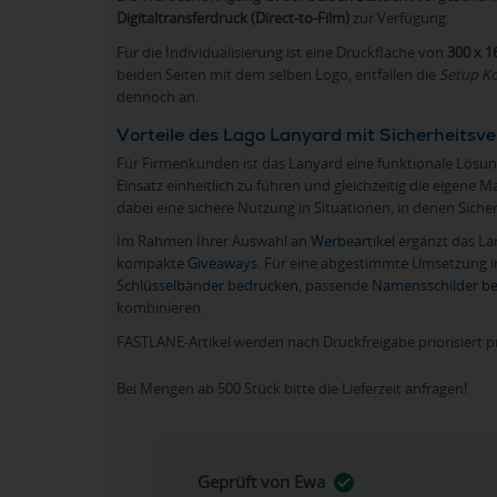
Digitaltransferdruck (Direct-to-Film)
zur Verfügung.
Für die Individualisierung ist eine Druckfläche von
300 x 
beiden Seiten mit dem selben Logo, entfallen die
Setup K
dennoch an.
Vorteile des Lago Lanyard mit Sicherheitsv
Für Firmenkunden ist das Lanyard eine funktionale Lösun
Einsatz einheitlich zu führen und gleichzeitig die eigene M
dabei eine sichere Nutzung in Situationen, in denen Siche
Im Rahmen Ihrer Auswahl an
Werbeartikel
ergänzt das La
kompakte
Giveaways
. Für eine abgestimmte Umsetzung i
Schlüsselbänder bedrucken
, passende
Namensschilder be
kombinieren.
FASTLANE-Artikel werden nach Druckfreigabe priorisiert p
Bei Mengen ab 500 Stück bitte die Lieferzeit anfragen!
Geprüft von Ewa