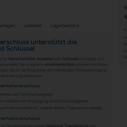
W
vorlagen
Lieferzeit
Lagerbestand
*
Li
rschluss unterstützt die
Be
d Schlüssel
u
Be
d für
Namensschilder
,
Ausweise
oder
Schlüssel
und eignet sich
nsumfeld. Der integrierte
Abreissverschluss
reduziert das Risiko
nsatz. Durch die Möglichkeit der individuellen Werbeanbringung
keit Ihres Logos einsetzen.
herheitsverschluss
sweise oder Schlüssel ausgelegt.
ert und dient der Vorbeugung einer Erstickungsgefahr.
yard auf eine präsente, zugleich leichte Trageweise ausgelegt.
erheitsverschluss
 Als Druckverfahren stehen
Siebdruck
,
Transferdruck
und