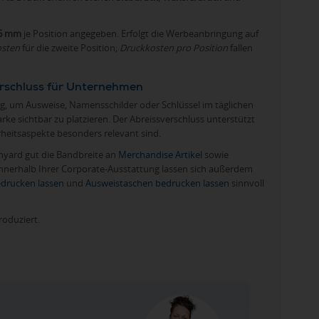
16 mm
je Position angegeben. Erfolgt die Werbeanbringung auf
osten
für die zweite Position;
Druckkosten pro Position
fallen
erschluss für Unternehmen
g, um Ausweise, Namensschilder oder Schlüssel im täglichen
arke sichtbar zu platzieren. Der Abreissverschluss unterstützt
rheitsaspekte besonders relevant sind.
nyard gut die Bandbreite an
Merchandise Artikel
sowie
nnerhalb Ihrer Corporate-Ausstattung lassen sich außerdem
drucken lassen
und
Ausweistaschen bedrucken lassen
sinnvoll
roduziert.