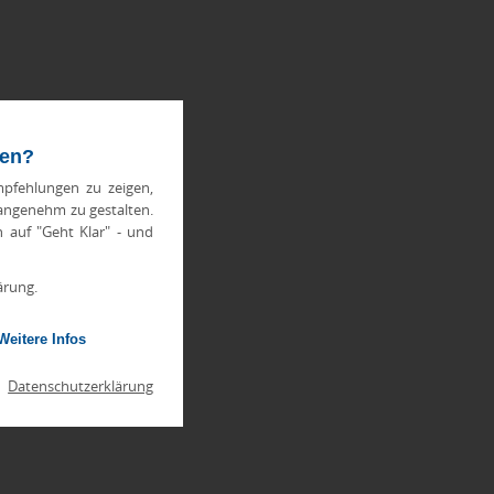
ten?
pfehlungen zu zeigen,
 angenehm zu gestalten.
h auf "Geht Klar" - und
ärung.
Weitere Infos
|
Datenschutzerklärung