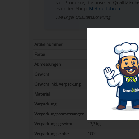
Nur Produkte, die unseren
Qualitätsch
es in den Shop.
Mehr erfahren
Ewa Engel, Qualitätssicherung
Artikelnummer
042-10219300
Farbe
schwarz
Abmessungen
50 x 2 cm
Gewicht
13 g
Gewicht inkl. Verpackung
14 kg
Material
Polyester
Verpackung
Polybag
Verpackungsabmessungen
31 x 51 x 28 cm
Verpackungsgewicht
13,3 kg
Verpackungseinheit
1000