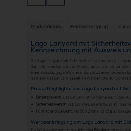
Produktdetails
Werbeanbringung
Druck
Lago Lanyard mit Sicherheitsve
Kennzeichnung mit Ausweis un
Das Lago Lanyard mit Sicherheitsverschluss ist ein Lanyar
damit für eine konsistente Markenpräsenz im Unternehme
einer
Erstickungsgefahr
und unterstützt einen sicheren Ei
lässt sich das Lanyard gezielt als Werbemittel zur Sichtbar
Produkthighlights des Lago Lanyard mit Sic
Einsatzbereich:
Das Lanyard ist für Namensschilder, Au
Sicherheitsverschluss:
Ein
Abreissverschluss
ist integri
Format und Gewicht:
Mit
50 x 2 cm
und
13 g
ist das Lan
Werbeanbringung am Lago Lanyard mit Sich
Die Werbeanbringung ist auf
beiden Bändern
vorgesehen.