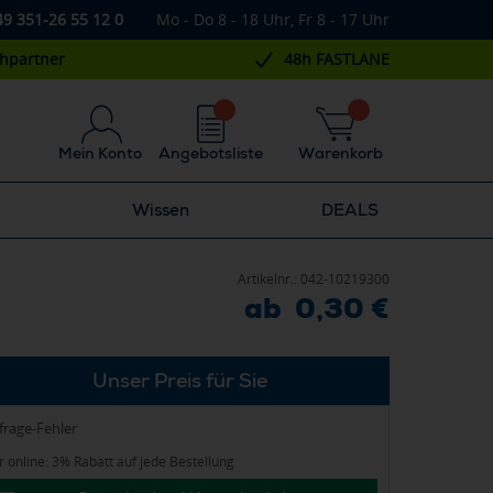
49 351-26 55 12 0
Mo - Do 8 - 18 Uhr, Fr 8 - 17 Uhr
chpartner
48h FASTLANE
Mein Konto
Angebotsliste
Warenkorb
Wissen
DEALS
Artikelnr.:
042-10219300
ab 0,30 €
Unser Preis für Sie
frage-Fehler
 online: 3% Rabatt auf jede Bestellung