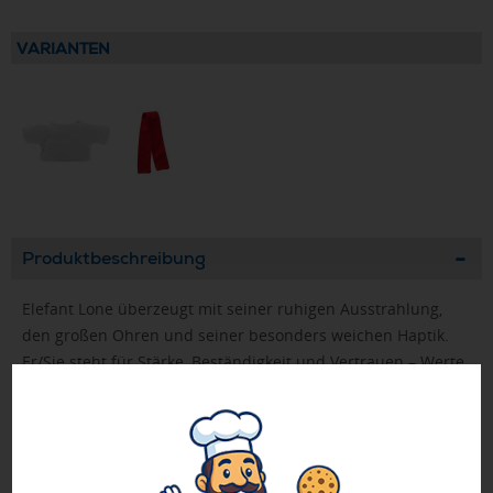
VARIANTEN
Produktbeschreibung
Elefant Lone überzeugt mit seiner ruhigen Ausstrahlung,
den großen Ohren und seiner besonders weichen Haptik.
Er/Sie steht für Stärke, Beständigkeit und Vertrauen – Werte,
die sich perfekt mit einer individuellen Werbebotschaft
kombinieren lassen.
Die Bedruckung ist sowohl auf einer Werbefahne als auch
auf einem passenden Accessoire möglich. So wird der