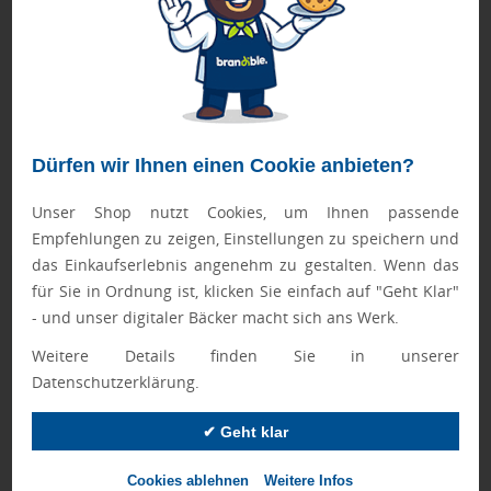
Elefant zum zuverlässigen Markenbotschafter mit
bleibender Wirkung.
➤ Pflegehinweis: Nicht bügeln, Maximale Waschtemperatur
30°C, Schonwaschgang, Nicht Bleichen, Nicht
trockenreinigen, Nicht im Wäschetrockner/Tumbler trocknen
Dürfen wir Ihnen einen Cookie anbieten?
Passend für diese Artikel:
➤ Mini T-Shirt Gr. L
Unser Shop nutzt Cookies, um Ihnen passende
➤ Schal Gr. M
Empfehlungen zu zeigen, Einstellungen zu speichern und
das Einkaufserlebnis angenehm zu gestalten. Wenn das
Geprüft von Ewa
für Sie in Ordnung ist, klicken Sie einfach auf "Geht Klar"
- und unser digitaler Bäcker macht sich ans Werk.
Nur Produkte, die unseren
Qualitätscheck
bestehen,
schaffen es in den Shop.
Mehr erfahren
Weitere Details finden Sie in unserer
Datenschutzerklärung.
Ewa Engel,
Qualitätssicherung
✔ Geht klar
Cookies ablehnen
Weitere Infos