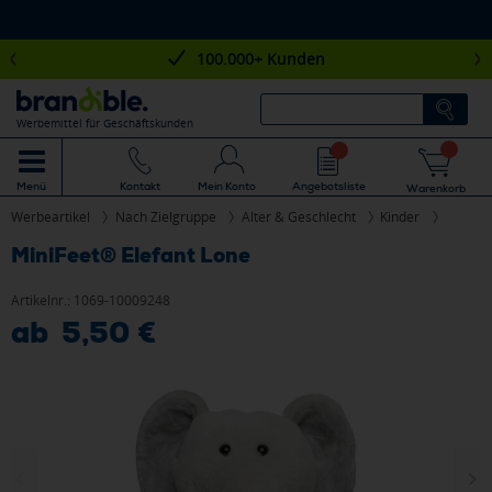
100.000+ Kunden
Werbemittel für Geschäftskunden
Mein Konto
Angebotsliste
Menü
Kontakt
Warenkorb
Werbeartikel
Nach Zielgruppe
Alter & Geschlecht
Kinder
MiniFeet® Elefant Lone
Artikelnr.:
1069-10009248
ab 5,50 €