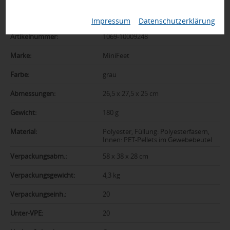
Zusatzinformation
Impressum
|
Datenschutzerklärung
Artikelnummer:
1069-10009248
Marke:
MiniFeet
Farbe:
grau
Abmessungen:
26,5 x 27,5 x 25 cm
Gewicht:
180 g
Material:
Polyester, Füllung: Polyesterfasern,
Innen: PET-Pellets im Gewebebeutel
Verpackungsabm.:
58 x 38 x 28 cm
Verpackungsgewicht:
4,3 kg
Verpackungseinh.:
20
Unter-VPE:
20