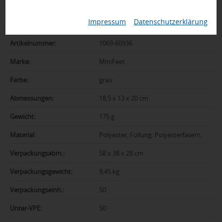
Zusatzinformation
Impressum
|
Datenschutzerklärung
Artikelnummer:
1069-60936
Marke:
MiniFeet
Farbe:
grau
Abmessungen:
18,5 x 13 x 20 cm
Gewicht:
175 g
Material:
Polyester, Füllung: Polyesterfasern
Verpackungsabm.:
58 x 38 x 28 cm
Verpackungsgewicht:
9,45 kg
Verpackungseinh.:
50
Unter-VPE:
50