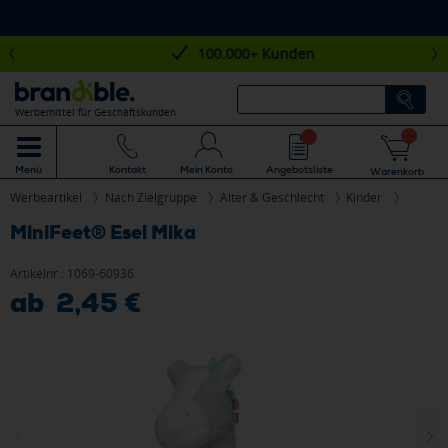
100.000+ Kunden
Werbemittel für Geschäftskunden
Mein Konto
Angebotsliste
Menü
Kontakt
Warenkorb
Werbeartikel
Nach Zielgruppe
Alter & Geschlecht
Kinder
MiniFeet® Esel Mika
Artikelnr.:
1069-60936
ab 2,45 €