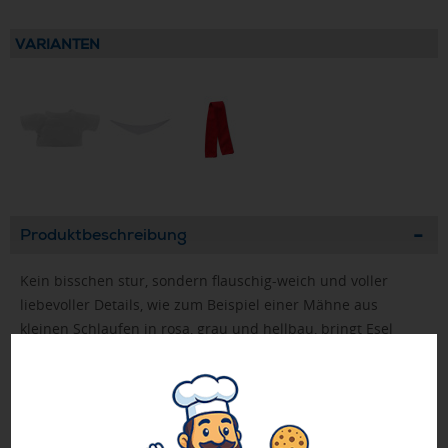
VARIANTEN
Produktbeschreibung
Kein bisschen stur, sondern flauschig-weich und voller
liebevoller Details, wie zum Beispiel einer Mähne aus
kleinen Schlaufen in rosa, grau und hellbau, bringt Esel
Mika mit sich. Das ist nicht nur schön anzusehen, man kann
Mika so auch ganz leicht mit einem Bändchen an
Kinderwagen oder Wiege hängen. Das zarte, graue Fell des
süßen Kerlchens ist besonders weich und sorgt durch die