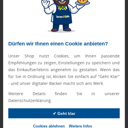
dezente Farbgebung auch dafür, dass es zu keiner
Reizüberflutung für die Minis kommt.
➤ Pflegehinweis: Nicht bügeln, Maximale Waschtemperatur
30°C, Schonwaschgang, Nicht Bleichen, Nicht
trockenreinigen, Nicht im Wäschetrockner/Tumbler trocknen
Dürfen wir Ihnen einen Cookie anbieten?
Passend für diese Artikel:
➤ Mini T-Shirt Gr. S
➤ Dreiecktuch Gr. XS
Unser Shop nutzt Cookies, um Ihnen passende
➤ Schal Gr. S
Empfehlungen zu zeigen, Einstellungen zu speichern und
das Einkaufserlebnis angenehm zu gestalten. Wenn das
für Sie in Ordnung ist, klicken Sie einfach auf "Geht Klar"
Geprüft von Ewa
- und unser digitaler Bäcker macht sich ans Werk.
Nur Produkte, die unseren
Qualitätscheck
bestehen,
Weitere Details finden Sie in unserer
schaffen es in den Shop.
Mehr erfahren
Datenschutzerklärung.
Ewa Engel,
Qualitätssicherung
✔ Geht klar
Cookies ablehnen
Weitere Infos