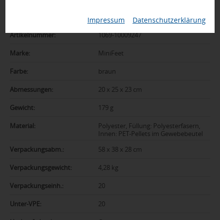
Zusatzinformation
Impressum
|
Datenschutzerklärung
Artikelnummer:
1069-10009247
Marke:
MiniFeet
Farbe:
braun
Abmessungen:
20 x 25 x 23 cm
Gewicht:
179 g
Material:
Polyester, Füllung: Polyesterfasern,
Innen: PET-Pellets im Gewebebeutel
Verpackungsabm.:
58 x 38 x 28 cm
Verpackungsgewicht:
4,28 kg
Verpackungseinh.:
20
Unter-VPE:
20