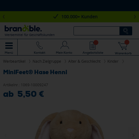
100.000+ Kunden
Werbemittel für Geschäftskunden
Mein Konto
Angebotsliste
Menü
Kontakt
Warenkorb
Werbeartikel
Nach Zielgruppe
Alter & Geschlecht
Kinder
MiniFeet® Hase Henni
Artikelnr.:
1069-10009247
ab 5,50 €