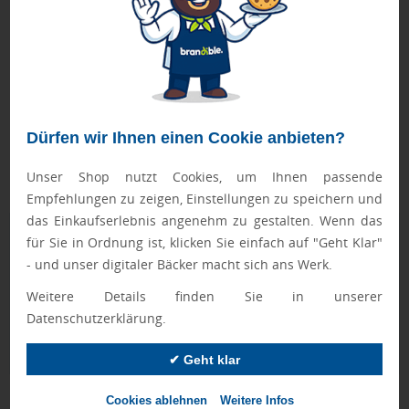
Hase zu einem emotionalen Markenbotschafter mit
bleibendem Eindruck.
➤ Pflegehinweis: Nicht bügeln, Maximale Waschtemperatur
30°C, Schonwaschgang, Nicht Bleichen, Nicht
trockenreinigen, Nicht im Wäschetrockner/Tumbler trocknen
Dürfen wir Ihnen einen Cookie anbieten?
Passend für diese Artikel:
➤ Mini T-Shirt Gr. L
Unser Shop nutzt Cookies, um Ihnen passende
➤ Schal Gr. M
Empfehlungen zu zeigen, Einstellungen zu speichern und
das Einkaufserlebnis angenehm zu gestalten. Wenn das
Geprüft von Ewa
für Sie in Ordnung ist, klicken Sie einfach auf "Geht Klar"
- und unser digitaler Bäcker macht sich ans Werk.
Nur Produkte, die unseren
Qualitätscheck
bestehen,
schaffen es in den Shop.
Mehr erfahren
Weitere Details finden Sie in unserer
Datenschutzerklärung.
Ewa Engel,
Qualitätssicherung
✔ Geht klar
Cookies ablehnen
Weitere Infos