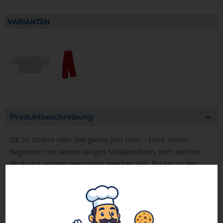
VARIANTEN
Produktbeschreibung
Ob zu Ostern oder das ganze Jahr über – Hase Henni
begeistert mit seinen langen Schlappohren, dem sanften
Blick und seinem besonders weichen Fell. Er/ Sie ist der
perfekte Werbebegleiter für jede Gelegenheit und sorgt
garantiert für leuchtende Augen.
Individuell veredelbar mit Logo oder Slogan auf der
Werbefahne oder einem passenden Accessoire, wird der