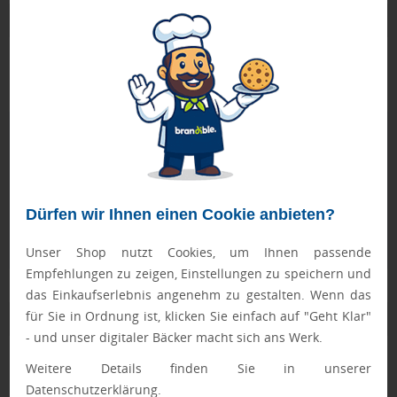
Produktbeschreibung
mit steckbarer Zahnbürste, 5 g Zahnpasta und 10 m
gewachster Qualitätszahnseide
Geprüft von Ewa
Nur Produkte, die unseren
Qualitätscheck
bestehen,
schaffen es in den Shop.
Mehr erfahren
Dürfen wir Ihnen einen Cookie anbieten?
Ewa Engel,
Qualitätssicherung
Unser Shop nutzt Cookies, um Ihnen passende
Empfehlungen zu zeigen, Einstellungen zu speichern und
das Einkaufserlebnis angenehm zu gestalten. Wenn das
für Sie in Ordnung ist, klicken Sie einfach auf "Geht Klar"
Zusatzinformation
- und unser digitaler Bäcker macht sich ans Werk.
Artikelnummer:
210-8673-0
Weitere Details finden Sie in unserer
Datenschutzerklärung.