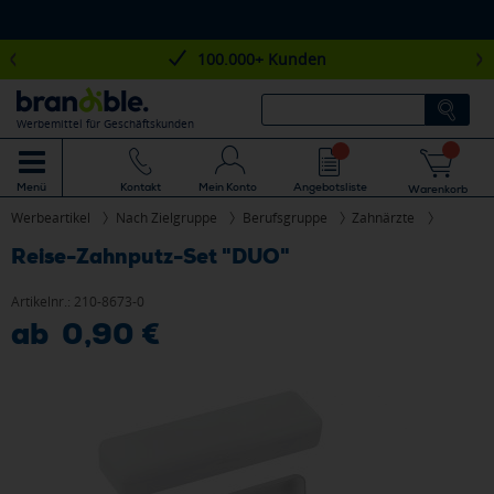
100.000+ Kunden
Werbemittel für Geschäftskunden
Mein Konto
Angebotsliste
Menü
Kontakt
Warenkorb
Werbeartikel
Nach Zielgruppe
Berufsgruppe
Zahnärzte
Reise-Zahnputz-Set "DUO"
Artikelnr.:
210-8673-0
ab 0,90 €