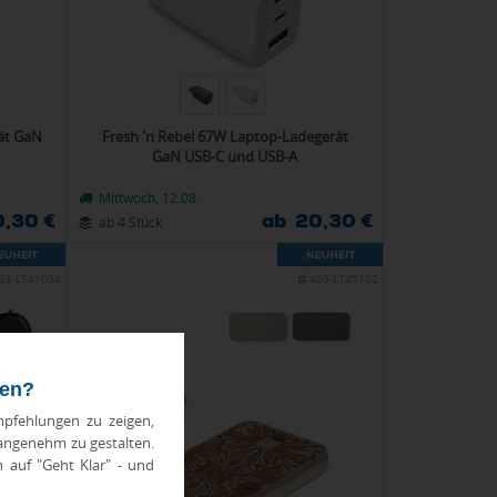
rät GaN
Fresh 'n Rebel 67W Laptop-Ladegerät
GaN USB-C und USB-A
Mittwoch, 12.08.
0,30 €
ab 20,30 €
ab 4 Stück
03-LT41034
403-LT45102
ten?
pfehlungen zu zeigen,
 angenehm zu gestalten.
h auf "Geht Klar" - und