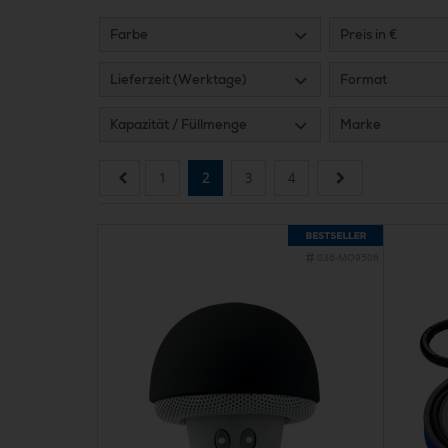
Farbe
Preis in €
Lieferzeit (Werktage)
Format
Kapazität / Füllmenge
Marke
1
2
3
4
036-MO9506