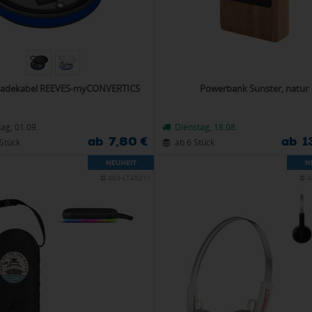
 Ladekabel REEVES-myCONVERTICS
Powerbank Sunster, natur
ag, 01.09.
Dienstag, 18.08.
ab 7,80 €
ab 1
Stück
ab 6 Stück
403-LT45211
4