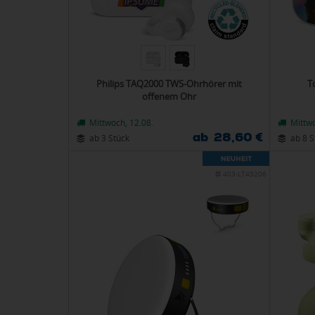
Philips TAQ2000 TWS-Ohrhörer mit
T
offenem Ohr
Mittwoch, 12.08.
Mittwo
ab 28,60 €
ab 3 Stück
ab 8 S
403-LT45206