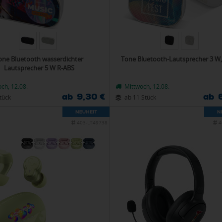
one Bluetooth wasserdichter
Tone Bluetooth-Lautsprecher 3 W,
Lautsprecher 5 W R-ABS
ch, 12.08.
Mittwoch, 12.08.
ab 9,30 €
ab 
tück
ab 11 Stück
403-LT49738
4