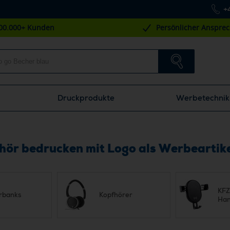
+
00.000+ Kunden
Persönlicher Anspre
Druckprodukte
Werbetechnik
ör bedrucken mit Logo als Werbeartik
KFZ
rbanks
Kopfhörer
Han