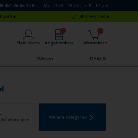
49 351-26 55 12 0
Mo - Do 8 - 18 Uhr, Fr 8 - 17 Uhr
chpartner
48h FASTLANE
Mein Konto
Angebotsliste
Warenkorb
Wissen
DEALS
el
-
Weitere Kategorien
dyhalterungen