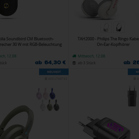
iila Soundbird CM Bluetooth-
TAH2000 - Philips The Ringo Kabe
recher 30 W mit RGB-Beleuchtung
On-Ear-Kopfhörer
ch, 12.08.
Mittwoch, 12.08.
ab 64,30 €
ab 26
tück
ab 3 Stück
403-LT49743
4