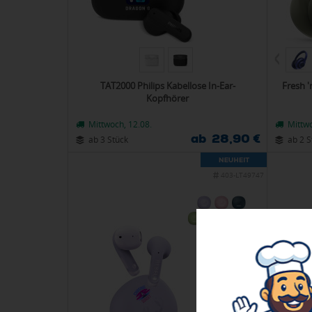
TAT2000 Philips Kabellose In-Ear-
Fresh '
Kopfhörer
Mittwoch, 12.08.
Mittwo
ab 28,90 €
ab 3 Stück
ab 2 S
403-LT49747