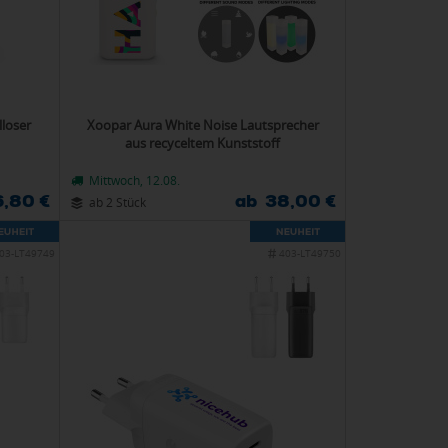
lloser
Xoopar Aura White Noise Lautsprecher
aus recyceltem Kunststoff
Mittwoch, 12.08.
,80 €
ab 38,00 €
ab 2 Stück
03-LT49749
403-LT49750