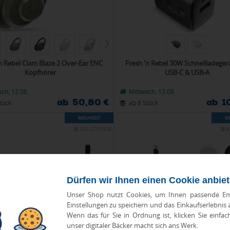
n Rebel Clam Blaze 2 Over-Ear ENC
Fresh 'n Rebel 30W Schnellladege
Kopfhörer
USB-C & USB-A
ch, 12.08.
Mittwoch, 12.08.
ab 50,80 €
ab 1
tück
ab 8 Stück
403-LT55028
4
Dürfen wir Ihnen einen Cookie anbie
Unser Shop nutzt Cookies, um Ihnen passende Em
Einstellungen zu speichern und das Einkaufserlebnis
Wenn das für Sie in Ordnung ist, klicken Sie einfac
unser digitaler Bäcker macht sich ans Werk.