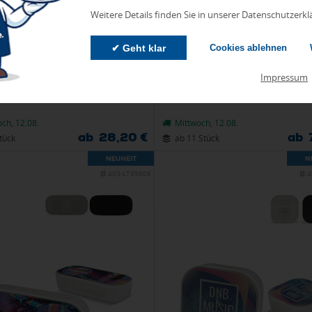
Weitere Details finden Sie in unserer Datenschutzerkl
✔ Geht klar
Cookies ablehnen
Impressum
 Bluetooth-Kopfhörer mit ANC
Xoopar ICE-R Einziehbares USB-C
Lightning-Kabel 60 W 1 Mete
ch, 12.08.
Mittwoch, 12.08.
ab 28,20 €
ab 
tück
ab 11 Stück
403-LT95606
4