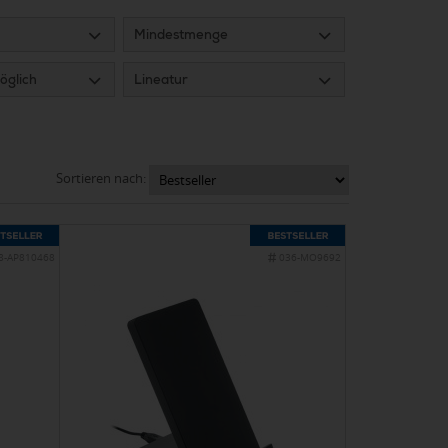
Mindestmenge
öglich
Lineatur
Sortieren nach:
8-AP810468
036-MO9692