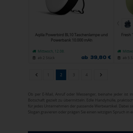
Aqiila Powerbird BL10 Taschenlampe und
Fresh 
Powerbank 10.000 mAh
Mittwoch, 12.08.
Mittwo
ab 39,80 €
ab 2 Stück
ab 5 S
1
2
3
4
Ob per E-Mail, Anruf oder Messenger, beinahe jeder ist i
Botschaft gezielt zu übermitteln. Edle Handyhülle, praktis
für jedes Unternehmen der passende Werbeartikel. Dabei si
Slogan gravieren oder prägen Sie einen witzigen Spruch in e