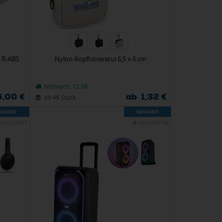
 R-ABS
Nylon-Kopfhöreretui 6,5 x 6 cm
Mittwoch, 12.08.
6,00 €
ab 1,32 €
ab 46 Stück
03-LT55027
403-LT49742