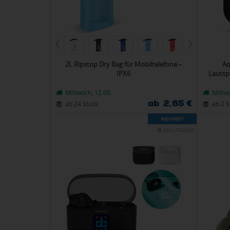
2L Ripstop Dry Bag für Mobiltelefone –
Aq
IPX6
Lautsp
Mittwoch, 12.08.
Mittwo
ab 2,65 €
ab 24 Stück
ab 2 S
403-LT42260