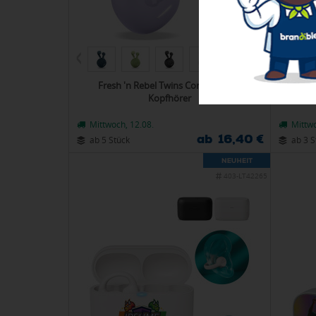
Fresh 'n Rebel Twins Core 2 In-Ear-
Muse
Kopfhörer
Mittwoch, 12.08.
Mittwo
ab 16,40 €
ab 5 Stück
ab 3 S
403-LT42265