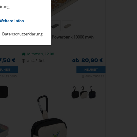
ärung.
Weitere Infos
|
Datenschutzerklärung
- und
GP B+ Serie Powerbank 10000 mAh
r
Mittwoch, 12.08.
7,50 €
ab 20,90 €
ab 4 Stück
03-LT95605
403-LT95323