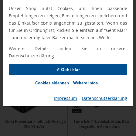
mAh
Unser Shop nutzt Cookies, um Ihnen passende
Empfehlungen zu zeigen, Einstellungen zu speichern und
das Einkaufserlebnis angenehm zu gestalten. Wenn das
Donnerstag, 13.08.
Donnerstag, 13.08.
für Sie in Ordnung ist, klicken Sie einfach auf "Geht Klar"
ab 2 Stück
ab 7 Stück
- und unser digitaler Bäcker macht sich ans Werk.
ab 40,40 €
ab 11,20 €
Weitere Details finden Sie in unserer
Datenschutzerklärung.
✔ Geht klar
Cookies ablehnen
Weitere Infos
Impressum
|
Datenschutzerklärung
Nolu Powerbank mit LED-Anzeige
Terra 6-in-1-Ladekabel aus RCS
20000 mAh
recyceltem Aluminium