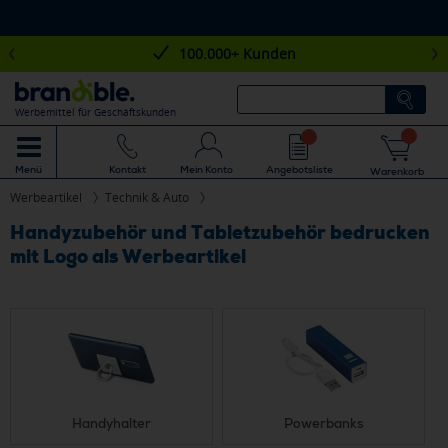
100.000+ Kunden
Werbemittel für Geschäftskunden
Mein Konto
Angebotsliste
Menü
Kontakt
Warenkorb
Werbeartikel
Technik & Auto
Handyzubehör und Tabletzubehör bedrucken
mit Logo als Werbeartikel
Handyhalter
Powerbanks