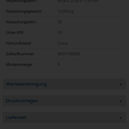
Verpackungsabm.:
49,00 x 25,00 x 17,00 cm
Verpackungsgewicht:
12,050 kg
Verpackungseinh.:
50
Unter-VPE:
50
Herkunftsland:
China
Zolltarifnummer:
85017100000
Mindestmenge:
8
Werbeanbringung
Druckvorlagen
Lieferzeit