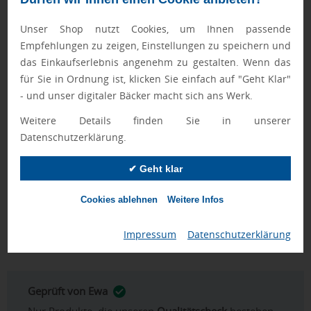
8.000mAh für Unternehmen
Als Werbemittel verbindet diese Powerbank eine praktische
Unser Shop nutzt Cookies, um Ihnen passende
Ladefunktion mit einer nachhaltigen Komponente durch das
Empfehlungen zu zeigen, Einstellungen zu speichern und
Nachladen per Solarzelle und unterstützt damit die
das Einkaufserlebnis angenehm zu gestalten. Wenn das
Markenpräsenz im Alltag Ihrer Zielgruppen. Durch die
für Sie in Ordnung ist, klicken Sie einfach auf "Geht Klar"
Kombination aus mobiler Energieversorgung, klassischer
- und unser digitaler Bäcker macht sich ans Werk.
Aufladung per USB-Ladekabel und einer definierten
Weitere Details finden Sie in unserer
Lasergravur-Fläche eignet sie sich für eine konsistente
Datenschutzerklärung.
Logoanbringung im Unternehmenskontext. Im Rahmen
eines sortimentsübergreifenden Einsatzes lassen sich
✔ Geht klar
passende
Werbeartikel
, kompakte
Giveaways
sowie
ergänzende
Merchandise Artikel
thematisch einordnen,
Cookies ablehnen
Weitere Infos
etwa über
Solar-Artikel mit Logo
und
Powerbanks mit Logo
.
FASTLANE-Artikel werden nach Druckfreigabe priorisiert
Impressum
|
Datenschutzerklärung
produziert.
Geprüft von Ewa