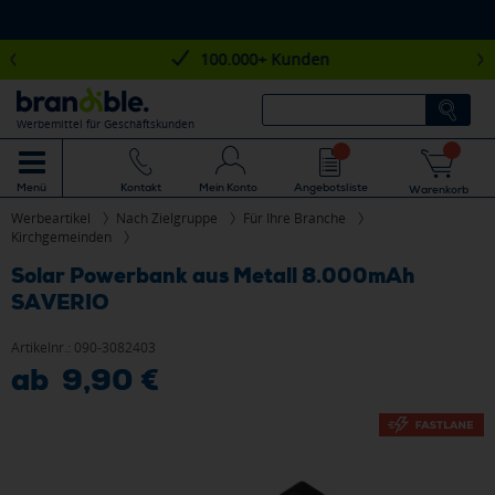
100.000+ Kunden
Werbemittel für Geschäftskunden
Mein Konto
Angebotsliste
Menü
Kontakt
Warenkorb
Werbeartikel
Nach Zielgruppe
Für Ihre Branche
Kirchgemeinden
Solar Powerbank aus Metall 8.000mAh
SAVERIO
Artikelnr.:
090-3082403
ab 9,90 €