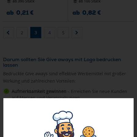
ab 390 Stück
ab 100 Stück
ab 0,21 €
ab 0,82 €
2
3
4
5
Darum sollten Sie Give aways mit Logo bedrucken
lassen
Bedruckte Give aways sind effektive Werbemittel mit großer
Wirkung und zahlreichen Vorteilen:
Aufmerksamkeit gewinnen
– Erreichen Sie neue Kunden
auf Messen und Veranstaltungen
Positiv in Erinnerung bleiben
– Nützliche Giveaways wie
Kugelschreiber mit Logo
,
USB-Sticks als Werbeartikel
oder
Schlüsselanhänger mit Firmenlogo
werden täglich genutzt
Kundenbindung stärken
– Kleine Artikel mit Bedruckung
als Aufmerksamkeit schaffen Wertschätzung bei