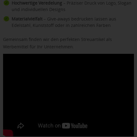
Hochwertige Veredelung
– Präziser Druck von Logo, Slogan
und individuellen Designs
Materialvielfalt
– Give-aways bedrucken lassen aus
Edelstahl, Kunststoff oder in zahlreichen Farben
Gemeinsam finden wir den perfekten Streuartikel als
Werbemittel für Ihr Unternehmen.