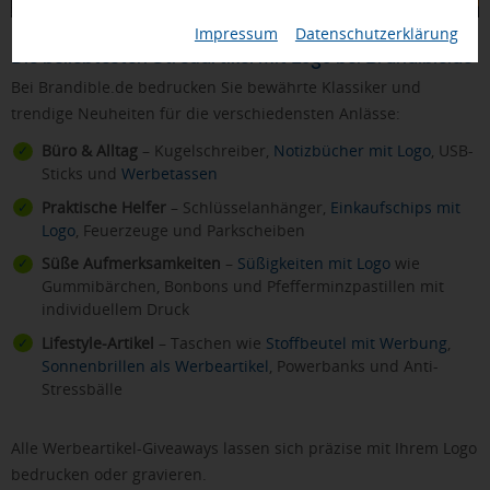
Impressum
|
Datenschutzerklärung
Die beliebtesten Streuartikel mit Logo bei Brandible.de
Bei Brandible.de bedrucken Sie bewährte Klassiker und
trendige Neuheiten für die verschiedensten Anlässe:
Büro & Alltag
– Kugelschreiber,
Notizbücher mit Logo
, USB-
Sticks und
Werbetassen
Praktische Helfer
– Schlüsselanhänger,
Einkaufschips mit
Logo
, Feuerzeuge und Parkscheiben
Süße Aufmerksamkeiten
–
Süßigkeiten mit Logo
wie
Gummibärchen, Bonbons und Pfefferminzpastillen mit
individuellem Druck
Lifestyle-Artikel
– Taschen wie
Stoffbeutel mit Werbung
,
Sonnenbrillen als Werbeartikel
, Powerbanks und Anti-
Stressbälle
Alle Werbeartikel-Giveaways lassen sich präzise mit Ihrem Logo
bedrucken oder gravieren.