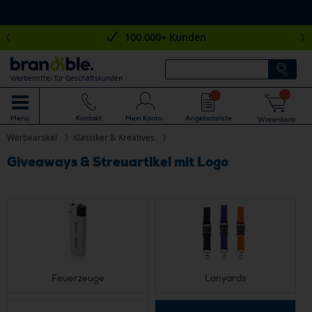
100.000+ Kunden
Werbemittel für Geschäftskunden
Mein Konto
Angebotsliste
Menü
Kontakt
Warenkorb
Werbeartikel
Klassiker & Kreatives
Giveaways & Streuartikel mit Logo
Feuerzeuge
Lanyards