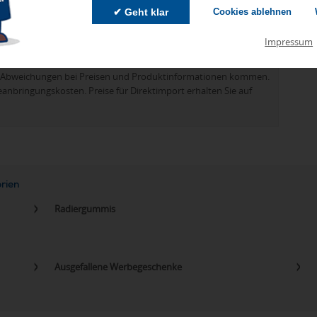
✔ Geht klar
Cookies ablehnen
Impressum
zu Abweichungen bei Preisen und Produktinformationen kommen.
eanbringungskosten. Preise für Direktimport erhalten Sie auf
orien
Radiergummis
Ausgefallene Werbegeschenke