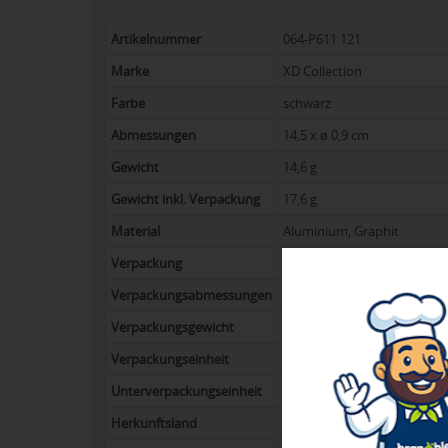
Artikelnummer
064-P611.121
Marke
XD Collection
Farbe
schwarz
Abmessungen
14,5 x ø 0,9 cm
Gewicht
14,6 g
Gewicht inkl. Verpackung
17,6 g
Material
Aluminium, Graphit
Verpackung
Polybag und bulk
Verpackungsabmessungen
14.5 x 0.9 x 0.9 cm (Einzelv
Verpackungsgewicht
8.8 kg
Verpackungseinheit
500
Unterverpackungseinheit
50
Herkunftsland
China