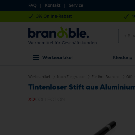
FAQ
|
Kontakt
|
Service
3% Online-Rabatt
1
Werbemittel für Geschäftskunden
Werbeartikel
Kleidung
Werbeartikel
Nach Zielgruppe
Für Ihre Branche
Öffen
Tintenloser Stift aus Alumini