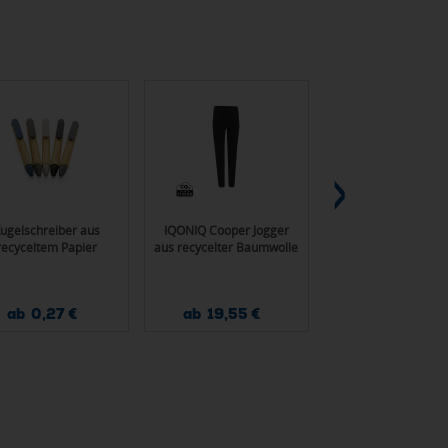
ugelschreiber aus
IQONIQ Cooper Jogger
Schicker PU
recyceltem Papier
aus recycelter Baumwolle
Schlüsselanhänger
RCS recyc. Zinklegi
ab 0,27 €
ab 19,55 €
ab 1,17 €