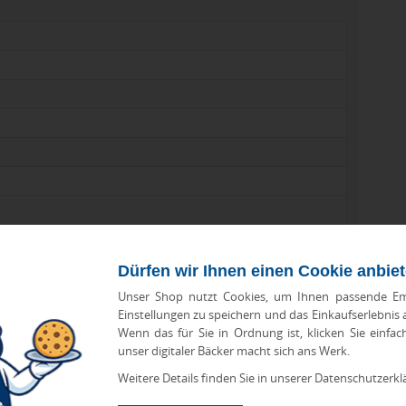
erpackung); 43.5 x 16 x 18 cm (Versandkarton)
Dürfen wir Ihnen einen Cookie anbie
Unser Shop nutzt Cookies, um Ihnen passende Em
Einstellungen zu speichern und das Einkaufserlebnis
Wenn das für Sie in Ordnung ist, klicken Sie einfac
unser digitaler Bäcker macht sich ans Werk.
Weitere Details finden Sie in unserer Datenschutzerkl