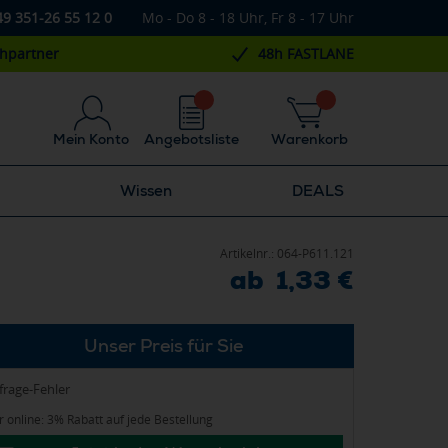
49 351-26 55 12 0
Mo - Do 8 - 18 Uhr, Fr 8 - 17 Uhr
chpartner
48h FASTLANE
Mein Konto
Angebotsliste
Warenkorb
Wissen
DEALS
Artikelnr.:
064-P611.121
ab 1,33 €
Unser Preis für Sie
frage-Fehler
 online: 3% Rabatt auf jede Bestellung