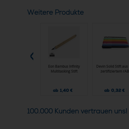
Weitere Produkte
GA Sortino Kühlkorb
Eon Bambus Infinity
Devin Solid Stift au
Multitasking Stift
zertifiziertem rA
ab 22,65 €
ab 1,40 €
ab 0,32 €
100.000 Kunden vertrauen uns!