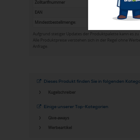
Zolltarifnummer
9609109000
EAN
8714612141601
Mindestbestellmenge:
60
Aufgrund stetiger Updates der Produktpalette kann es 
Alle Produktpreise verstehen sich in der Regel ohne Werb
Anfrage.
Dieses Produkt finden Sie in folgenden Kateg
Kugelschreiber
Einige unserer Top-Kategorien
Give-aways
Werbeartikel