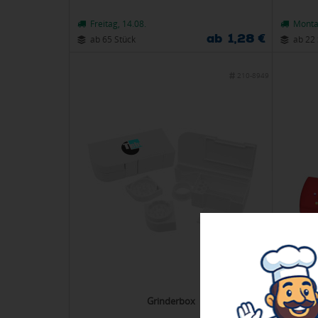
Freitag, 14.08.
Monta
ab 1,28 €
ab 65 Stück
ab 22 
210-8949
Grinderbox