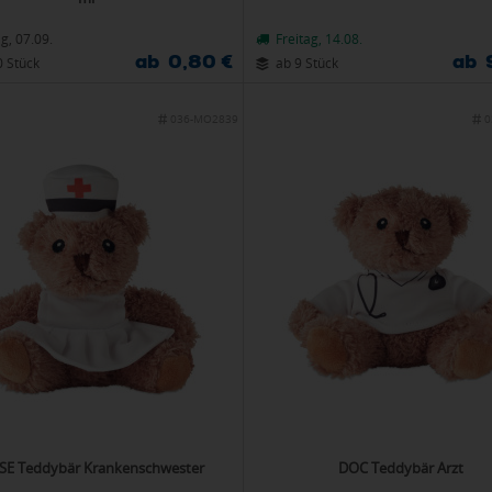
g, 07.09.
Freitag, 14.08.
ab 0,80 €
ab 
0 Stück
ab 9 Stück
036-MO2839
0
E Teddybär Krankenschwester
DOC Teddybär Arzt