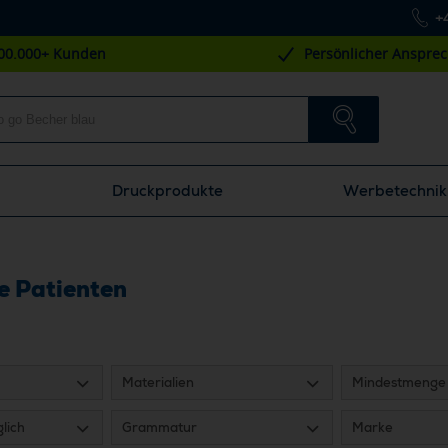
+
00.000+ Kunden
Persönlicher Anspre
Druckprodukte
Werbetechnik
e Patienten
Materialien
Mindestmenge
lich
Grammatur
Marke