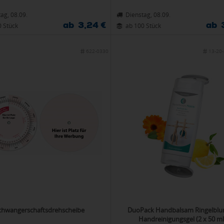
ag, 08.09.
Dienstag, 08.09.
ab 3,24 €
ab 
0 Stück
ab 100 Stück
622-0330
13-20-
chwangerschaftsdrehscheibe
DuoPack Handbalsam Ringelblu
Handreinigungsgel (2 x 50 ml