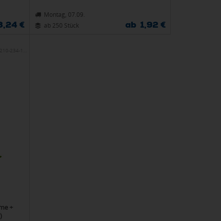
Montag, 07.09.
3,24 €
ab 1,92 €
ab 250 Stück
210-234-100
me +
)