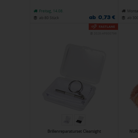
Freitag, 14.08.
Monta
ab 0,73 €
ab 80 Stück
ab 30
2028-AP800796
Brillenreparaturset Clearsight
NURS