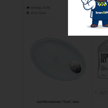
Montag, 24.08.
Donne
ab 3,95 €
ab 50 Stück
ab 16
01-06177
Gel-Wärmekissen "Oval", klein