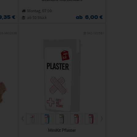
Montag, 07.09.
9,35 €
ab 6,00 €
ab 50 Stück
36-MO2838
042-1Z2561
MiniKit Pflaster