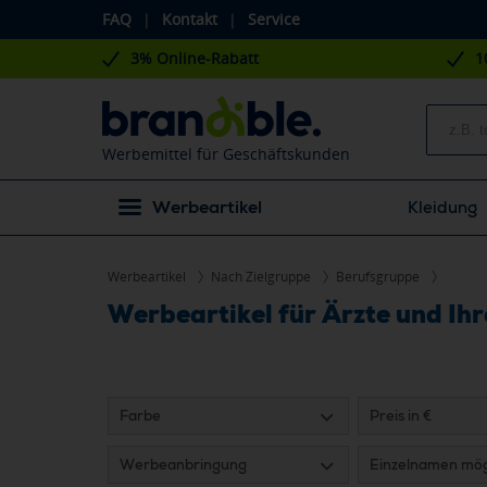
FAQ
|
Kontakt
|
Service
3% Online-Rabatt
1
Werbemittel für Geschäftskunden
Werbeartikel
Kleidung
Werbeartikel
Nach Zielgruppe
Berufsgruppe
Werbeartikel für Ärzte und Ihr
Farbe
Preis in €
Werbeanbringung
Einzelnamen mög