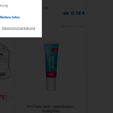
ärung.
Donnerstag, 20.08.
0,41 €
ab 0,72 €
ab 80 Stück
Weitere Infos
042-1Z2514
13-20-215-215-350
|
Datenschutzerklärung
6 ml Tube, weiß - Lippenbalsam -
RealityPrint