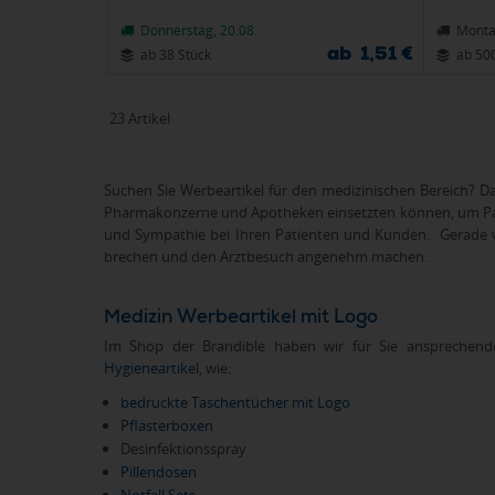
Donnerstag, 20.08.
Monta
ab 1,51 €
ab 38 Stück
ab 50
23 Artikel
Suchen Sie Werbeartikel für den medizinischen Bereich? Dan
Pharmakonzerne und Apotheken einsetzten können, um Pati
und Sympathie bei Ihren Patienten und Kunden. Gerade vor
brechen und den Arztbesuch angenehm machen.
Medizin Werbeartikel mit Logo
Im Shop der Brandible haben wir für Sie ansprechende
Hygieneartikel
, wie:
bedruckte Taschentücher mit Logo
Pflasterboxen
Desinfektionsspray
Pillendosen
Notfall Sets