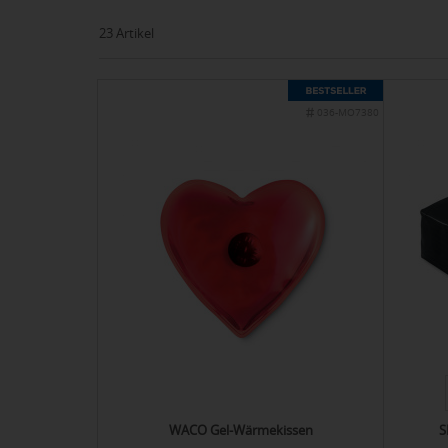
23 Artikel
036-MO7380
WACO Gel-Wärmekissen
S