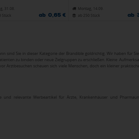
g, 31.08.
Montag, 14.09.
ab 0,65 €
ab 
0 Stück
ab 250 Stück
n sind Sie in dieser Kategorie der Brandible goldrichtig. Wir haben für S
enten zu binden oder neue Zielgruppen zu erschließen. Kleine Aufmerksa
 Arztbesuchen scheuen sich viele Menschen, doch ein kleiner praktischer,
 und relevante Werbeartikel für Ärzte, Krankenhäuser und Pharmaun