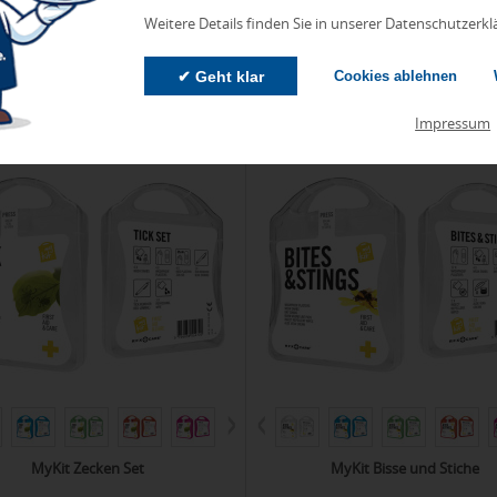
Weitere Details finden Sie in unserer Datenschutzerkl
rstag, 13.08.
Donnerstag, 13.08.
ab 0,36 €
ab 
0 Stück
ab 140 Stück
✔ Geht klar
Cookies ablehnen
042-1Z2516
Impressum
MyKit Zecken Set
MyKit Bisse und Stiche