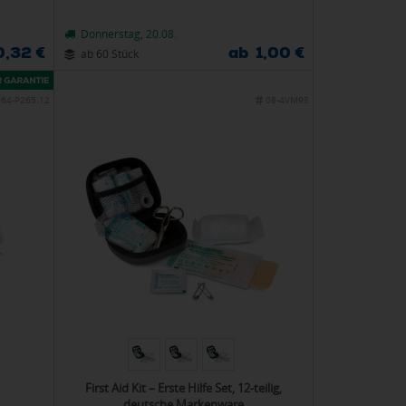
Donnerstag, 20.08.
0,32 €
ab 1,00 €
ab 60 Stück
064-P265.12
08-4VM98
First Aid Kit – Erste Hilfe Set, 12-teilig,
deutsche Markenware