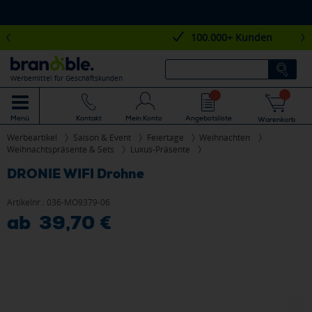
100.000+ Kunden
Werbemittel für Geschäftskunden
Mein Konto
Angebotsliste
Menü
Kontakt
Warenkorb
Werbeartikel
Saison & Event
Feiertage
Weihnachten
Weihnachtspräsente & Sets
Luxus-Präsente
DRONIE WIFI Drohne
Artikelnr.:
036-MO9379-06
ab 39,70 €