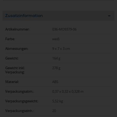
Zusatzinformation
Artikelnummer:
036-MO9379-06
Farbe:
weiß
Abmessungen:
9 x 7 x 3 cm
Gewicht:
164 g
Gewicht inkl.
278 g
Verpackung:
Material:
ABS
Verpackungsabm.:
0,37 x 0,32 x 0,328 m
Verpackungsgewicht:
5,52 kg
Verpackungseinh.:
20