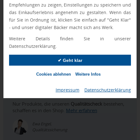
Steuerung und der Steuerung per App lässt sich die DRONIE
Empfehlungen zu zeigen, Einstellungen zu speichern und
WIFI Drohne als technisch klar definierter Bestandteil im
das Einkaufserlebnis angenehm zu gestalten. Wenn das
Portfolio Ihrer
Werbeartikel
einordnen. Für eine Einordnung
für Sie in Ordnung ist, klicken Sie einfach auf "Geht Klar"
neben weiteren
Giveaways
sowie ergänzende
Merchandise
- und unser digitaler Bäcker macht sich ans Werk.
Artikel
ist die definierte Werbeanbringung per Tampondruck
Weitere Details finden Sie in unserer
mit festen Druckflächen besonders planbar. Im Kontext
Datenschutzerklärung.
technischer Sortimente wie
Drohnen bedrucken lassen
,
Kameras & Zubehör mit Logo
und
Smartphone & Tablet
✔ Geht klar
bedrucken lassen
unterstützt das Produkt eine konsistente
Markenkennzeichnung auf Drohne und Fernbedienung.
Cookies ablehnen
Weitere Infos
Impressum
|
Datenschutzerklärung
Geprüft von Ewa
Nur Produkte, die unseren
Qualitätscheck
bestehen,
schaffen es in den Shop.
Mehr erfahren
Ewa Engel,
Qualitätssicherung