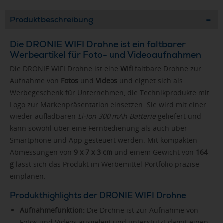
Produktbeschreibung
Die DRONIE WIFI Drohne ist ein faltbarer
Werbeartikel für Foto- und Videoaufnahmen
Die DRONIE WIFI Drohne ist eine
Wifi
faltbare Drohne zur
Aufnahme von
Fotos
und
Videos
und eignet sich als
Werbegeschenk für Unternehmen, die Technikprodukte mit
Logo zur Markenpräsentation einsetzen. Sie wird mit einer
wieder aufladbaren
Li-Ion 300 mAh Batterie
geliefert und
kann sowohl über eine Fernbedienung als auch über
Smartphone und App gesteuert werden. Mit kompakten
Abmessungen von
9 x 7 x 3 cm
und einem Gewicht von
164
g
lässt sich das Produkt im Werbemittel-Portfolio präzise
einplanen.
Produkthighlights der DRONIE WIFI Drohne
Aufnahmefunktion:
Die Drohne ist zur Aufnahme von
Fotos und Videos ausgelegt und unterstützt damit einen