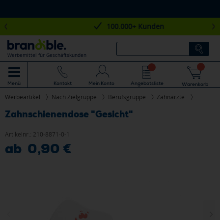
100.000+ Kunden
Werbemittel für Geschäftskunden
Mein Konto
Angebotsliste
Menü
Kontakt
Warenkorb
Werbeartikel
Nach Zielgruppe
Berufsgruppe
Zahnärzte
Zahnschienendose "Gesicht"
Artikelnr.:
210-8871-0-1
ab 0,90 €