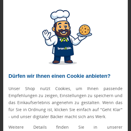
Produktbeschreibung
zur Aufbewahrung von Aufbissschienen oder Zahnspangen,
mit Lüftungsschlitz und Druck Gesicht
Geprüft von Ewa
Nur Produkte, die unseren
Qualitätscheck
bestehen,
schaffen es in den Shop.
Mehr erfahren
Ewa Engel,
Dürfen wir Ihnen einen Cookie anbieten?
Qualitätssicherung
Unser Shop nutzt Cookies, um Ihnen passende
Empfehlungen zu zeigen, Einstellungen zu speichern und
das Einkaufserlebnis angenehm zu gestalten. Wenn das
Zusatzinformation
für Sie in Ordnung ist, klicken Sie einfach auf "Geht Klar"
- und unser digitaler Bäcker macht sich ans Werk.
Artikelnummer:
210-8871-0-1
Weitere Details finden Sie in unserer