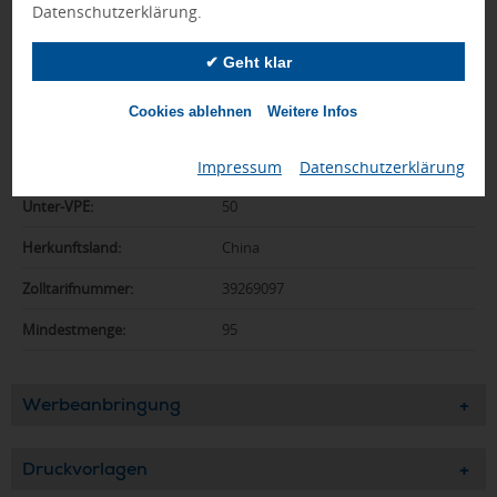
Farbe:
weiß, rot
Datenschutzerklärung.
Abmessungen:
84 x 79 x 24 mm
✔ Geht klar
Gewicht:
37 g
Cookies ablehnen
Weitere Infos
Material:
PS
Verpackungseinh.:
300
Impressum
|
Datenschutzerklärung
Unter-VPE:
50
Herkunftsland:
China
Zolltarifnummer:
39269097
Mindestmenge:
95
Werbeanbringung
Druckvorlagen