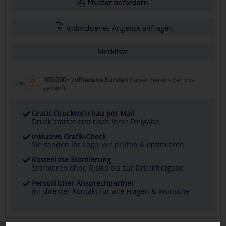
Muster anfordern
Individuelles Angebot anfragen
Merkliste
100.000+ zufriedene Kunden
haben bereits bei uns
gekauft
Gratis Druckvorschau per Mail
Druck startet erst nach Ihrer Freigabe
Inklusive Grafik-Check
Sie senden Ihr Logo, wir prüfen & optimieren
Kostenlose Stornierung
Stornieren ohne Risiko bis zur Druckfreigabe
Persönlicher Ansprechpartner
Ihr direkter Kontakt für alle Fragen & Wünsche