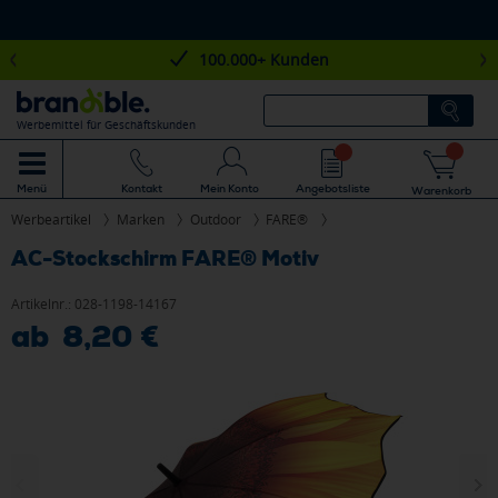
100.000+ Kunden
Werbemittel für Geschäftskunden
Mein Konto
Angebotsliste
Menü
Kontakt
Warenkorb
Werbeartikel
Marken
Outdoor
FARE®
AC-Stockschirm FARE® Motiv
Artikelnr.:
028-1198-14167
ab 8,20 €