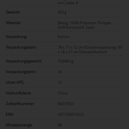
mm; Keile: 8
Gewicht:
420 g
Material:
Bezug: 100% Polyester- Pongee,
Griff:Kunststoff, Stahl
Verpackung:
Karton
Verpackungsabm.:
78 x 17 x 12 cm (Einzelverpackung); 89
x 18 x 27 cm (Versandkarton)
Verpackungsgewicht:
10,848 kg
Verpackungseinh.:
24
Unter-VPE:
12
Herkunftsland:
China
Zolltarifnummer:
66019920
EAN:
4251369314222
Mindestmenge:
48