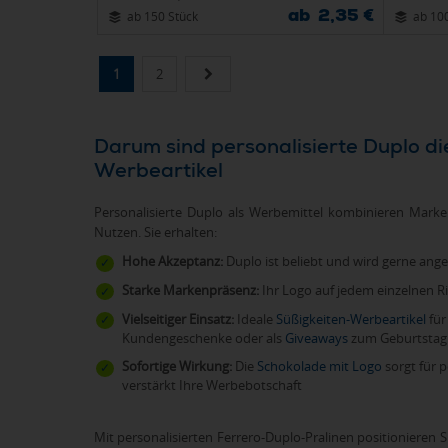
ab 2,35 €
ab 150 Stück
ab 10
1
2
Darum sind personalisierte Duplo die perfekten
Werbeartikel
Personalisierte Duplo als Werbemittel kombinieren Mark
Nutzen. Sie erhalten:
Hohe Akzeptanz:
Duplo ist beliebt und wird gerne a
Starke Markenpräsenz:
Ihr Logo auf jedem einzelnen Ri
Vielseitiger Einsatz:
Ideale
Süßigkeiten-Werbeartikel
für
Kundengeschenke oder als
Giveaways
zum Geburtstag 
Sofortige Wirkung:
Die
Schokolade mit Logo
sorgt für 
verstärkt Ihre Werbebotschaft
Mit personalisierten Ferrero-Duplo-Pralinen positionieren