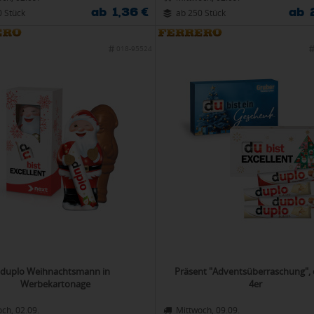
ab 1,36 €
ab 
0 Stück
ab 250 Stück
018-95524
duplo Weihnachtsmann in
Präsent "Adventsüberraschung",
Werbekartonage
4er
ch, 02.09.
Mittwoch, 09.09.