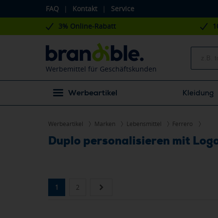
FAQ
|
Kontakt
|
Service
3% Online-Rabatt
1
Werbemittel für Geschäftskunden
Werbeartikel
Kleidung
Werbeartikel
Marken
Lebensmittel
Ferrero
Duplo personalisieren mit Log
1
2