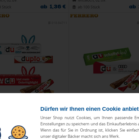
ch, 02.09.
Mittwoch, 02.09.
ab 1,36 €
ab 
0 Stück
ab 100 Stück
018-94711
Dürfen wir Ihnen einen Cookie anbie
Unser Shop nutzt Cookies, um Ihnen passende Em
äsent "Osterhase", duplo 1er
duplo 1er in Werbekartonag
Einstellungen zu speichern und das Einkaufserlebnis
Wenn das für Sie in Ordnung ist, klicken Sie einfac
unser digitaler Bäcker macht sich ans Werk.
ch, 02.09.
Mittwoch, 02.09.