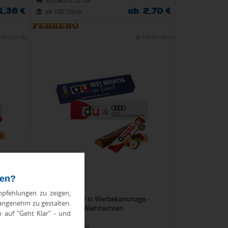
Mittwoch, 02.09.
1,36 €
ab 2,70 €
ab 100 Stück
018-91160
018-91160-W
ten?
pfehlungen zu zeigen,
e
duplo 1er in Werbekartonage -
 angenehm zu gestalten.
Weihnachten
h auf "Geht Klar" - und
Mittwoch, 02.09.