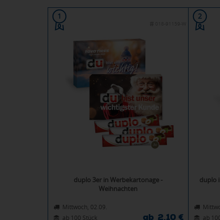
1
2
018-91159-W
duplo 3er in Werbekartonage -
duplo 
Weihnachten
Mittwoch, 02.09.
Mittwo
ab 2,10 €
ab 100 Stück
ab 10