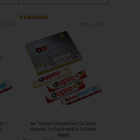
-110741001
007-110782501
h, 1
4er "Advent"s-Duplo-Pack (2x Duplo
)
klassisch, 1x Duplo weiß & 1x Kinder
Riegel)