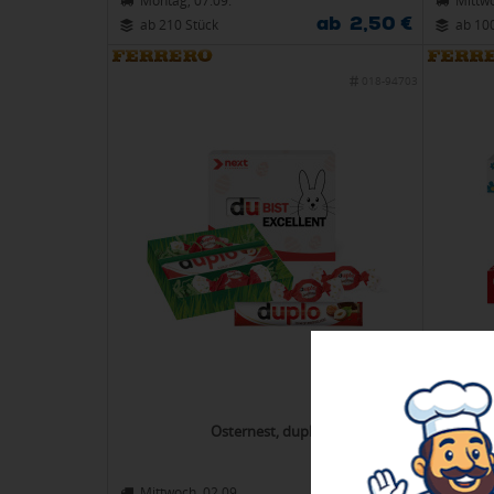
Montag, 07.09.
Mittwo
ab 2,50 €
ab 210 Stück
ab 10
018-94703
Osternest, duplo
Pr
Mittwoch, 02.09.
Mittwo