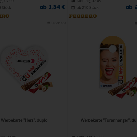
g, 07.09.
Montag, 07.09.
ab 1,34 €
ab 
0 Stück
ab 210 Stück
018-91664
Werbekarte "Herz", duplo
Werbekarte "Türanhänger", du