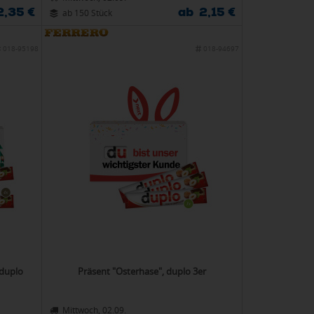
2,35 €
ab 2,15 €
ab 150 Stück
018-95198
018-94697
 duplo
Präsent "Osterhase", duplo 3er
Mittwoch, 02.09.