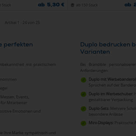
ab 5,30 €
ab 
0 Stück
ab 150 Stück
Artikel 1 - 24 von 25
Duplo bedrucken bei Brandible – die beliebtesten
Varianten
enbekanntheit mit praktischem
Bei Brandible personalisier
Anforderungen:
ngenommen
Duplo mit Werbebanderol
Sprüchen auf der Banderol
egel
Duplo im Werbeschuber:
H
 Messen, Events,
gestaltbarer Verpackung
für Mitarbeiter
Duplo-Sets:
Mehrere Schok
positive Emotionen und
besondere Anlässe
Mini-Displays:
Praktische 
 Sie Ihre Marke sympathisch und