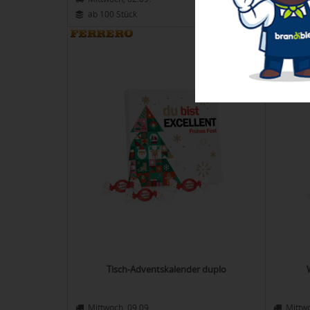
ab 2,75 €
ab 100 Stück
ab 10
018-95197
Tisch-Adventskalender duplo
Mittwoch, 09.09.
Mittwo