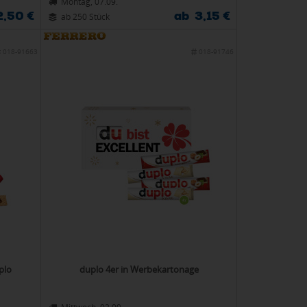
Montag, 07.09.
2,50 €
ab 3,15 €
ab 250 Stück
018-91663
018-91746
plo
duplo 4er in Werbekartonage