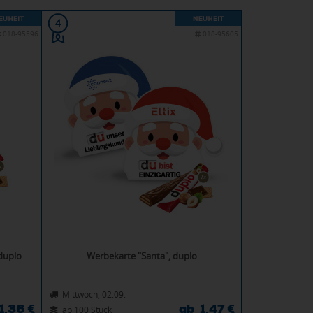
4
018-95596
018-95605
duplo
Werbekarte "Santa", duplo
Mittwoch, 02.09.
1,36 €
ab 1,47 €
ab 100 Stück