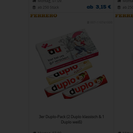
Montag, 07.09.
Monta
ab 3,15 €
ab 250 Stück
ab 25
007-110741000
3er Duplo-Pack (2 Duplo klassisch & 1
Duplo weiß)