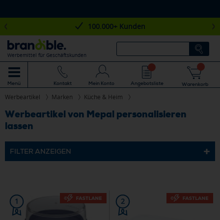
100.000+ Kunden
Werbemittel für Geschäftskunden
Mein Konto
Angebotsliste
Menü
Kontakt
Warenkorb
Werbeartikel
Marken
Küche & Heim
Werbeartikel von Mepal personalisieren
lassen
FILTER ANZEIGEN
1
2