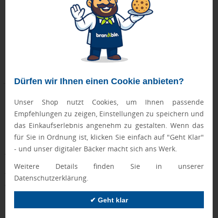
Donnerstag, 13.08.
ab 6 Stück
ab 12,80 €
Dürfen wir Ihnen einen Cookie anbieten?
Unser Shop nutzt Cookies, um Ihnen passende
Empfehlungen zu zeigen, Einstellungen zu speichern und
Darum sollten Sie Produkte von Mepal personalisieren
das Einkaufserlebnis angenehm zu gestalten. Wenn das
lassen
für Sie in Ordnung ist, klicken Sie einfach auf "Geht Klar"
Die Marke Mepal steht für hochwertige, langlebige
- und unser digitaler Bäcker macht sich ans Werk.
Alltagsprodukte, die täglich genutzt werden – ideal für eine
nachhaltige Markenpräsenz. Mit Ihrem Logo veredelt, werden
Weitere Details finden Sie in unserer
Trinkflaschen, Lunchboxen und Thermobecher zu praktischen
Datenschutzerklärung.
Werbeträgern, die:
✔ Geht klar
Lange Sichtbarkeit
garantieren – durch robuste
Verarbeitung und zeitloses Design