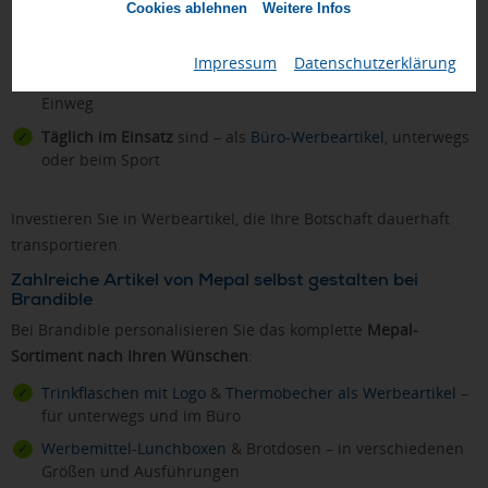
Cookies ablehnen
Weitere Infos
Hohe Wertigkeit
vermitteln – Premium-Marke für
anspruchsvolle Zielgruppen
Impressum
|
Datenschutzerklärung
Nachhaltigkeit kommunizieren
– wiederverwendbar statt
Einweg
Täglich im Einsatz
sind – als
Büro-Werbeartikel
, unterwegs
oder beim Sport
Investieren Sie in Werbeartikel, die Ihre Botschaft dauerhaft
transportieren.
Zahlreiche Artikel von Mepal selbst gestalten bei
Brandible
Bei Brandible personalisieren Sie das komplette
Mepal-
Sortiment nach Ihren Wünschen
:
Trinkflaschen mit Logo
&
Thermobecher als Werbeartikel
–
für unterwegs und im Büro
Werbemittel-Lunchboxen
& Brotdosen – in verschiedenen
Größen und Ausführungen