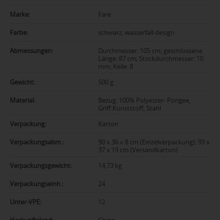
Marke:
Fare
Farbe:
schwarz, wasserfall-design
Abmessungen:
Durchmesser: 105 cm; geschlossene
Länge: 87 cm; Stockdurchmesser: 10
mm; Keile: 8
Gewicht:
500 g
Material:
Bezug: 100% Polyester- Pongee,
Griff:Kunststoff, Stahl
Verpackung:
Karton
Verpackungsabm.:
90 x 36 x 8 cm (Einzelverpackung); 93 x
37 x 19 cm (Versandkarton)
Verpackungsgewicht:
14,73 kg
Verpackungseinh.:
24
Unter-VPE:
12
Herkunftsland:
China