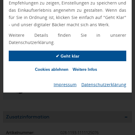
Empfehlungen zu zeigen, Einstellungen zu speichern und
Für die Veredelung auf dem Bezug stehen Ihnen folgende
das Einkaufserlebnis angenehm zu gestalten. Wenn das
Druckverfahren zur Verfügung: Siebdruck bis zu vier Farben
für Sie in Ordnung ist, klicken Sie einfach auf "Geht Klar"
oder ein Digitaltransferdruck für besonders feine Motive.
- und unser digitaler Bäcker macht sich ans Werk.
Weitere dezente Veredelungen sind ein Lasersticker im Griff
Weitere Details finden Sie in unserer
oder ein Druck auf dem Schließband.
Datenschutzerklärung.
Geprüft von Ewa
✔ Geht klar
Nur Produkte, die unseren
Qualitätscheck
bestehen,
schaffen es in den Shop.
Mehr erfahren
Cookies ablehnen
Weitere Infos
Ewa Engel,
Impressum
|
Datenschutzerklärung
Qualitätssicherung
Zusatzinformation
Artikelnummer:
028-1193-1111125076