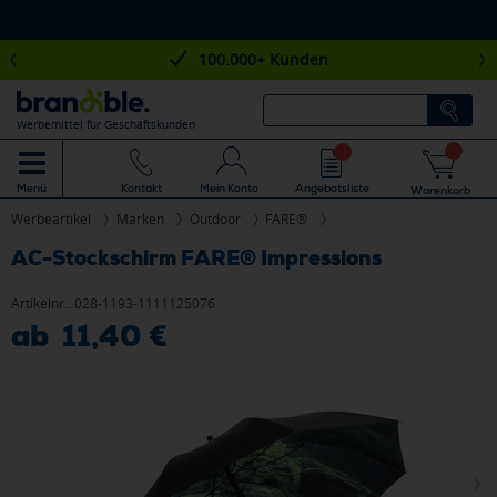
100.000+ Kunden
Werbemittel für Geschäftskunden
Mein Konto
Angebotsliste
Menü
Kontakt
Warenkorb
Werbeartikel
Marken
Outdoor
FARE®
AC-Stockschirm FARE® Impressions
Artikelnr.:
028-1193-1111125076
ab 11,40 €