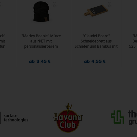
ck"
"Marley Beanie" Mütze
"Claudel Board"
"M
mit
aus rPET mit
Schneidebrett aus
Be
für
personalisierbarem
Schiefer und Bambus mit
525 
Aufnäher
Griff und Kreide
ab 3,45 €
ab 4,55 €