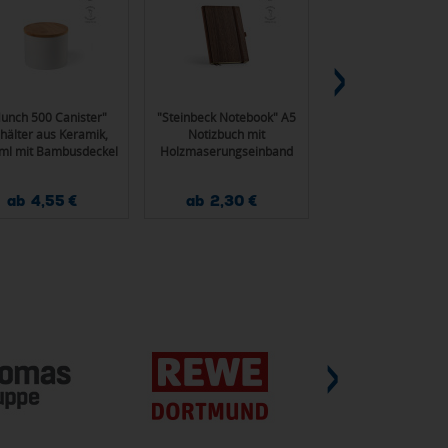
unch 500 Canister"
"Steinbeck Notebook" A5
"Vienna Backpack"
hälter aus Keramik,
Notizbuch mit
Rucksack aus recyc
ml mit Bambusdeckel
Holzmaserungseinband
Baumwolle (340 g
mit 196 Seiten aus FSC-
und rPU für Laptop
zertifiziertem Papier (70
17"
ab 4,55 €
ab 2,30 €
ab 20,50 €
g/m²)