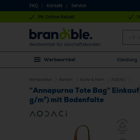
FAQ
|
Kontakt
|
Service
3% Online-Rabatt
1
Werbemittel für Geschäftskunden
Werbeartikel
Kleidung
Werbeartikel
Marken
Küche & Heim
AODACI
"Annapurna Tote Bag" Einkauf
g/m²) mit Bodenfalte