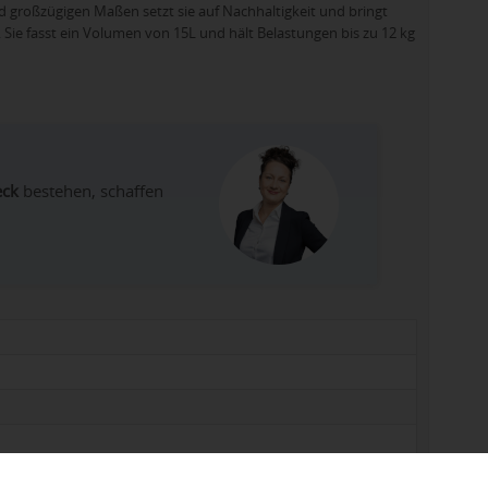
 großzügigen Maßen setzt sie auf Nachhaltigkeit und bringt
g. Sie fasst ein Volumen von 15L und hält Belastungen bis zu 12 kg
eck
bestehen, schaffen