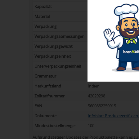
Kapazität
15 l
Material
Recycelte Baumwolle
Verpackung
Polybag PE Recycelt (50 Stü
Verpackungsabmessungen
46 x 41 x 31 cm
Verpackungsgewicht
10,5 kg
Verpackungseinheit
100
Unterverpackungseinheit
50
Grammatur
<199 g/m²
Herkunftsland
Indien
Zolltarifnummer
42029298
EAN
5600832250915
Dokumente
Infoblatt Produktzertifizier
Mindestbestellmenge:
100
Aufgrund stetiger Updates der Produktpalette kann es 