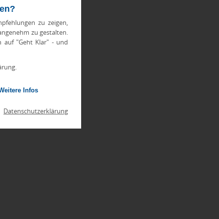
ten?
pfehlungen zu zeigen,
 angenehm zu gestalten.
h auf "Geht Klar" - und
ärung.
Weitere Infos
|
Datenschutzerklärung