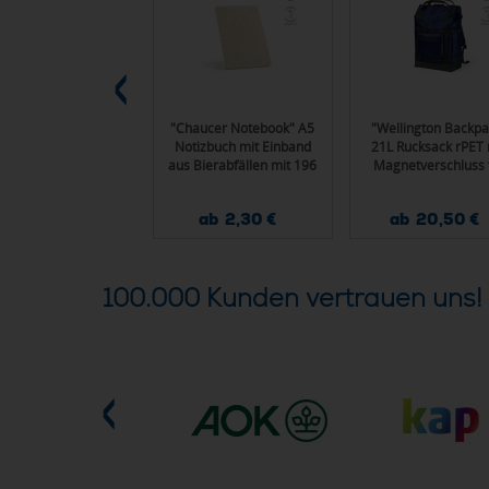
"Copernicus
"Chaucer Notebook" A5
"Wellington Backpa
dphones" Kopfhörer
Notizbuch mit Einband
21L Rucksack rPET 
 rABS, 400 mAh, 16
aus Bierabfällen mit 196
Magnetverschluss 
den Wiedergabezeit
Seiten aus recyceltem
Laptops bis 17"
Papier
ab 22,80 €
ab 2,30 €
ab 20,50 €
100.000 Kunden vertrauen uns!