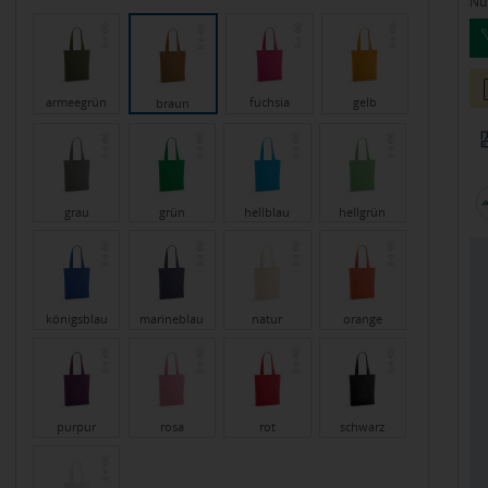
Nur
armeegrün
fuchsia
gelb
braun
grau
grün
hellblau
hellgrün
königsblau
marineblau
natur
orange
purpur
rosa
rot
schwarz