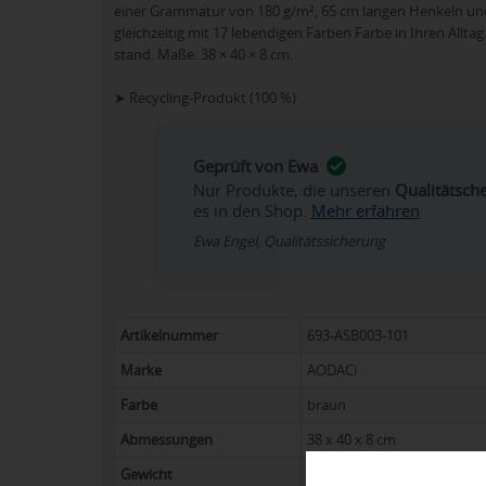
einer Grammatur von 180 g/m², 65 cm langen Henkeln und
gleichzeitig mit 17 lebendigen Farben Farbe in Ihren Allta
stand. Maße: 38 × 40 × 8 cm.
➤ Recycling-Produkt (100 %)
Geprüft von Ewa
Nur Produkte, die unseren
Qualitätsch
es in den Shop.
Mehr erfahren
Ewa Engel, Qualitätssicherung
Artikelnummer
693-ASB003-101
Marke
AODACi
Farbe
braun
Abmessungen
38 x 40 x 8 cm
Gewicht
94 g