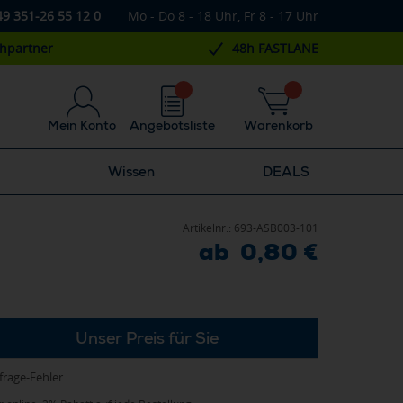
49 351-26 55 12 0
Mo - Do 8 - 18 Uhr, Fr 8 - 17 Uhr
chpartner
48h FASTLANE
Mein Konto
Angebotsliste
Warenkorb
Wissen
DEALS
Artikelnr.:
693-ASB003-101
ab 0,80 €
Unser Preis für Sie
frage-Fehler