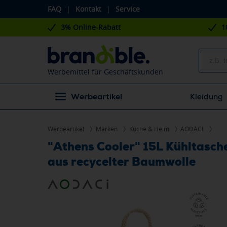
FAQ
|
Kontakt
|
Service
3% Online-Rabatt
1
Werbemittel für Geschäftskunden
Werbeartikel
Kleidung
Werbeartikel
Marken
Küche & Heim
AODACI
"Athens Cooler" 15L Kühltasch
aus recycelter Baumwolle