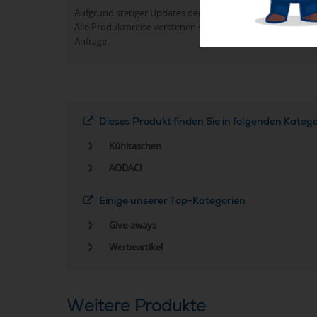
Aufgrund stetiger Updates der Produktpalette kann es 
Alle Produktpreise verstehen sich in der Regel ohne Werb
Anfrage.
Dieses Produkt finden Sie in folgenden Kateg
Kühltaschen
AODACI
Einige unserer Top-Kategorien
Give-aways
Werbeartikel
Weitere Produkte