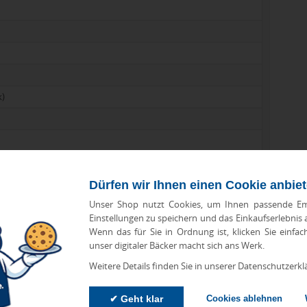
k)
Dürfen wir Ihnen einen Cookie anbie
Unser Shop nutzt Cookies, um Ihnen passende Em
Einstellungen zu speichern und das Einkaufserlebnis
Wenn das für Sie in Ordnung ist, klicken Sie einfac
unser digitaler Bäcker macht sich ans Werk.
Weitere Details finden Sie in unserer Datenschutzerkl
ung
✔ Geht klar
Cookies ablehnen