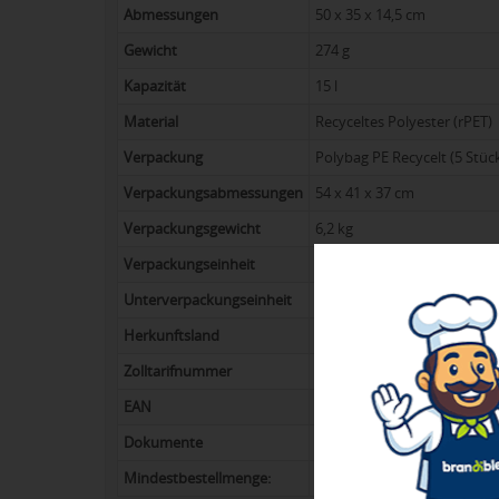
Abmessungen
50 x 35 x 14,5 cm
Gewicht
274 g
Kapazität
15 l
Material
Recyceltes Polyester (rPET)
Verpackung
Polybag PE Recycelt (5 Stüc
Verpackungsabmessungen
54 x 41 x 37 cm
Verpackungsgewicht
6,2 kg
Verpackungseinheit
20
Unterverpackungseinheit
5
Herkunftsland
China
Zolltarifnummer
42029298
EAN
5600893101980
Dokumente
Infoblatt Produktzertifizier
Mindestbestellmenge:
12