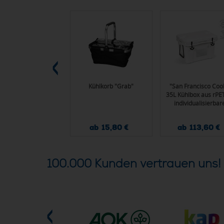
act AWARE™ Basic
Kühlkorb "Grab"
"San Francisco Coo
Kühltasche
35L Kühlbox aus rPE
individualisierbar
Metallplatte
ab 6,25 €
ab 15,80 €
ab 113,60 €
100.000 Kunden vertrauen uns!