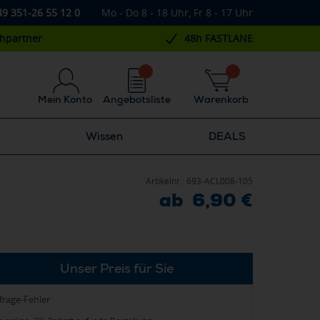
49 351-26 55 12 0
Mo - Do 8 - 18 Uhr, Fr 8 - 17 Uhr
chpartner
48h FASTLANE
Mein Konto
Angebotsliste
Warenkorb
Wissen
DEALS
Artikelnr.:
693-ACL008-105
ab 6,90 €
Unser Preis für Sie
frage-Fehler