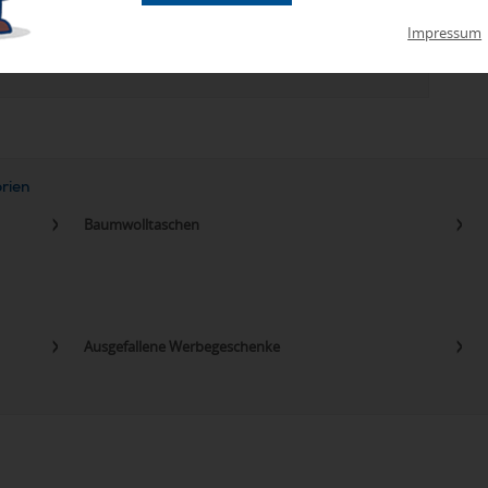
zu Abweichungen bei Preisen und Produktinformationen kommen.
Impressum
eanbringungskosten. Preise für Direktimport erhalten Sie auf
orien
Baumwolltaschen
Ausgefallene Werbegeschenke