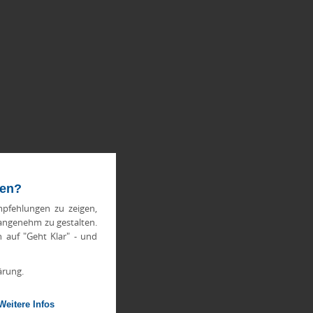
ten?
pfehlungen zu zeigen,
 angenehm zu gestalten.
h auf "Geht Klar" - und
ärung.
Weitere Infos