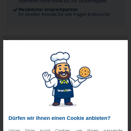
Stornieren ohne Risiko bis zur Druckfreigabe
Persönlicher Ansprechpartner
Ihr direkter Kontakt für alle Fragen & Wünsche
Produktbeschreibung
Das BIC® J23 Feuerzeug kombiniert ein schlankes und
elegantes Design mit hoher mechanischer Festigkeit.
Hergestellt aus technischem Delrin®-Harz, garantiert es
Haltbarkeit und Sicherheit bei jedem Gebrauch. Seine
stabile Flamme dank des reinen Isobutanbrennstoffs macht
es zu einer zuverlässigen und effizienten Wahl. Ideal für
Werbezwecke! Mit Ihrem Logo versehen, eignet er sich
perfekt für Werbekampagnen und Veranstaltungen.
Aus Sicherheitsgründen sind diese Feuerzeuge nicht
Dürfen wir Ihnen einen Cookie anbieten?
nachfüllbar.
Unser Shop nutzt Cookies, um Ihnen passende