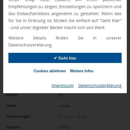
Empfehlungen zu zeigen, Einstellungen zu speichern und
Geprüft von Ewa
das Einkaufserlebnis angenehm zu gestalten. Wenn das
Nur Produkte, die unseren
Qualitätscheck
bestehen,
für Sie in Ordnung ist, klicken Sie einfach auf "Geht Klar"
schaffen es in den Shop.
Mehr erfahren
- und unser digitaler Bäcker macht sich ans Werk.
Ewa Engel,
Weitere Details finden Sie in unserer
Qualitätssicherung
Datenschutzerklärung.
✔ Geht klar
Zusatzinformation
Cookies ablehnen
Weitere Infos
Artikelnummer:
039-3460002340-10
Impressum
|
Datenschutzerklärung
Marke:
BIC
Farbe:
orange
Abmessungen:
1,1 x 2,2 x 7,6 cm
Gewicht:
15,67 g