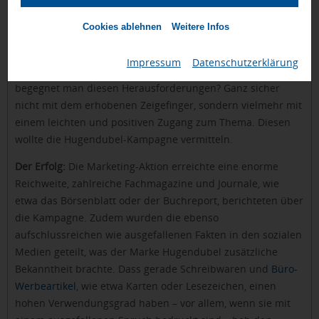
Das steckte dahinter:
Startpunkt und Mit-Anlass der
Kampagne war der Welttag des Lesens. Doch die Intention
Cookies ablehnen
Weitere Infos
der Marketing-Aktion ging tiefer. Die Zahl lesender
Menschen geht stetig zurück, zudem haben fast 20 % der
Impressum
|
Datenschutzerklärung
Grundschüler in Deutschland Probleme mit dem Lesen. Wie
begegnet man diesen Herausforderungen? Ganz sicher
nicht mit dem erhobenen Zeigefinger, sondern vielmehr mit
einem leichten und positiven Zugang zum Thema. Diesen
wollte die Hugendubel-Kampagne vermitteln.
Der Erfolg:
Die Marketing-Aktion erreichte eine enorme
Reichweite, zahlreiche Fachmagazine und Journale, wie
etwa das Börsenblatt oder der Buchreport, berichteten über
die Kampagne. Zudem wurden die ebenso
aufschlussreichen wie ausgefallenen Fakten in den sozialen
Medien geteilt, was der Marke Hugendubel zusätzliche
Bekanntheit brachte. Dass gerade Schreibwaren und
Büro-
Werbeartikel
, wie etwa Karten oder Lesezeichen, einen
hohen Verwendungsgrad haben – vor allem, wenn sie mit