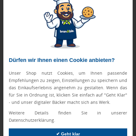
© Hugendubel
Das steckte drin:
Auf den verschiedensten Werbemitteln,
wie Postkarten, Aufstellern oder Lesezeichen, präsentierte
Dürfen wir Ihnen einen Cookie anbieten?
die Marketing-Kampagne des erfolgreichen
Unser Shop nutzt Cookies, um Ihnen passende
Buchhandelsunternehmen im vergangenen Jahr Fakten wie
Empfehlungen zu zeigen, Einstellungen zu speichern und
„6 Minuten Lesen am Tag reduziert das Stresslevel um bis
das Einkaufserlebnis angenehm zu gestalten. Wenn das
zu 68 Prozent“ oder „Lesen erhöht die
für Sie in Ordnung ist, klicken Sie einfach auf "Geht Klar"
Konzentrationsfähigkeit um bis zu 47 Prozent“. Die Fakten
- und unser digitaler Bäcker macht sich ans Werk.
entstammten dabei echten, wissenschaftlichen Studien zum
Thema Lesen. Buchhandlungen und Verlage konnten die
Weitere Details finden Sie in unserer
Werbemittel zum Selbstkostenpreis bestellen sowie die
Datenschutzerklärung.
Grafiken verwenden.
✔ Geht klar