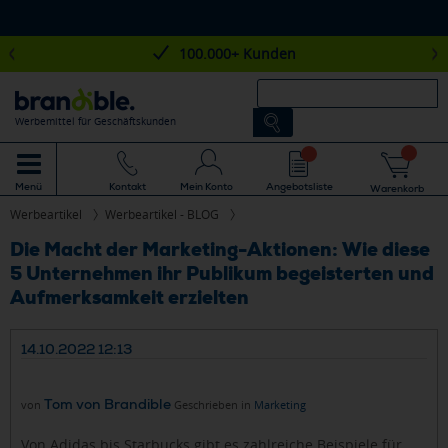
100.000+ Kunden
Werbemittel für Geschäftskunden
Mein Konto
Angebotsliste
Menü
Kontakt
Warenkorb
Werbeartikel
Werbeartikel - BLOG
Die Macht der Marketing-Aktionen: Wie diese
5 Unternehmen ihr Publikum begeisterten und
Aufmerksamkeit erzielten
14.10.2022 12:13
Tom von Brandible
von
Geschrieben in
Marketing
Von Adidas bis Starbucks gibt es zahlreiche Beispiele für