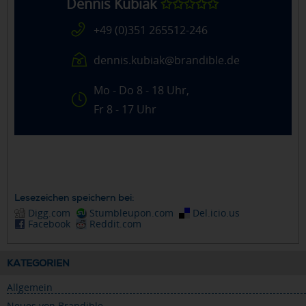
Dennis Kubiak
✩✩✩✩✩
+49 (0)351 265512-246
dennis.kubiak@brandible.de
Mo - Do 8 - 18 Uhr,
Fr 8 - 17 Uhr
Lesezeichen speichern bei:
Digg.com
Stumbleupon.com
Del.icio.us
Facebook
Reddit.com
KATEGORIEN
Allgemein
Neues von Brandible