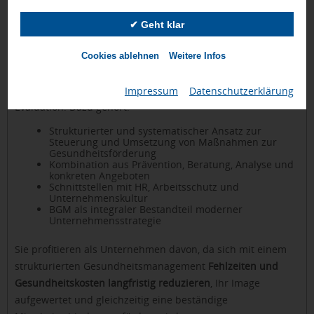
strategische Basis
Einzelmaßnahmen reichen oft nicht aus, um eine
✔ Geht klar
nachhaltige Wirkung zu erzielen. Mit einem
strukturierten
betrieblichen Gesundheitsmanagement (BGM)
lassen sich
Cookies ablehnen
Weitere Infos
Gesundheitsziele langfristig verankern und
unternehmensweit steuern – von der Analyse bis zur
Impressum
|
Datenschutzerklärung
Evaluation. Dazu gehört:
Strukturierter und systematischer Ansatz zur
Steuerung und Umsetzung von Maßnahmen zur
Gesundheitsförderung
Kombination aus Prävention, Beratung, Analyse und
konkreten Angeboten
Schnittstellen mit HR, Arbeitsschutz und
Unternehmenskultur
BGM als integraler Bestandteil moderner
Unternehmensstrategie
Sie profitieren als Unternehmen davon, da sich mit einem
strukturierten Gesundheitsmanagement
Fehlzeiten und
Gesundheitskosten langfristig reduzieren
, Ihr Image
aufgewertet und gleichzeitig eine beständige