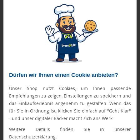
Unternehmen, die psychische Gesundheit aktiv fördern,
schaffen ein Arbeitsumfeld, das stabilisierend wirkt –
gerade in Zeiten hoher Anforderungen und Veränderung.
Um die mentale Gesundheit am Arbeitsplatz zu stärken,
können Sie beispielsweise Workshops und
Trainings zur
Stressbewältigung und Achtsamkeit
anbieten. Auch die
Führungskräfte sollten für dieses Thema sensibilisiert und
darin geschult werden, um richtig mit ihren Angestellten
umzugehen. Dazu gehört auch, dass eine
offene
Dürfen wir Ihnen einen Cookie anbieten?
Kommunikationskultur
zum Umgang mit Belastung
gefördert wird, um rechtzeitig reagieren zu können. Eine
Unser Shop nutzt Cookies, um Ihnen passende
externe
psychologische Beratung oder Mitarbeiter-Hotlines
Empfehlungen zu zeigen, Einstellungen zu speichern und
sind in dem Fall erste Anlaufstellen und sollten verfügbar
das Einkaufserlebnis angenehm zu gestalten. Wenn das
sein. Schaffen Sie zudem Rückzugsräume oder
für Sie in Ordnung ist, klicken Sie einfach auf "Geht Klar"
Entspannungszonen
in Ihrem Unternehmen.
- und unser digitaler Bäcker macht sich ans Werk.
Weitere Details finden Sie in unserer
Betriebliches Gesundheitsmanagement (BGM) als
Datenschutzerklärung.