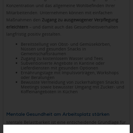
Konzentration und das allgemeine Wohlbefinden Ihrer
Mitarbeitenden. Unternehmen können mit einfachen
Maßnahmen den
Zugang zu ausgewogener Verpflegung
erleichtern
– und damit auch das Gesundheitsverhalten
langfristig positiv gestalten.
Bereitstellung von Obst- und Gemüsekörben,
Nüssen und gesunden Snacks in
Gemeinschaftsräumen
Zugang zu kostenlosem Wasser und Tees
Subventionierte Angebote in Kantine oder
Lieferdiensten mit gesunden Optionen
Ernährungstage mit Impulsvorträgen, Workshops
oder Beratungen
Bewusste Vermeidung von zuckerhaltigen Snacks in
Meetings sowie bewusster Umgang mit Zucker- und
Koffeinangeboten in Küchen
Mentale Gesundheit am Arbeitsplatz stärken
Mentale Belastbarkeit ist eine entscheidende Grundlage für
Motivation, Teamfähigkeit und Arbeitszufriedenheit.