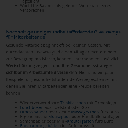
Tageslicht
Work-Life-Balance als gelebter Wert statt leeres
Versprechen
Nachhaltige und gesundheitsfördernde Give-aways
für Mitarbeitende
Gesunde Mitarbeit beginnt oft bei kleinen Gesten. Mit
durchdachten Give-aways, die den Alltag erleichtern oder
zur Bewegung motivieren, können Unternehmen zusätzlich
Wertschätzung zeigen – und ihre Gesundheitsstrategie
sichtbar im Arbeitsumfeld verankern
. Hier sind ein paar
Beispiele für gesundheitsfördernde Werbegeschenke, mit
denen Sie Ihren Mitarbeitenden eine Freude bereiten
können:
Wiederverwendbare
Trinkflaschen
mit Firmenlogo
Lunchboxen
aus Edelstahl oder Glas
Fitnessbänder
oder kleine
Massage-Tools
fürs Büro
Ergonomische
Mousepads
oder Handballenauflagen
Samenpapier oder Mini-
Kräutergärten
fürs Büro
Entspannungsbälle
oder Duftsprays für