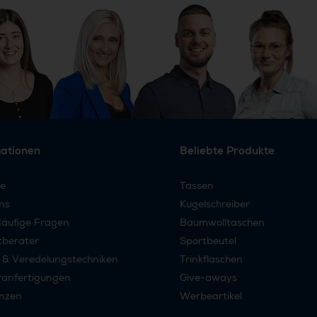
mationen
Beliebte Produkte
re
Tassen
ns
Kugelschreiber
äufige Fragen
Baumwolltaschen
tberater
Sportbeutel
 & Veredelungstechniken
Trinkflaschen
anfertigungen
Give-aways
nzen
Werbeartikel