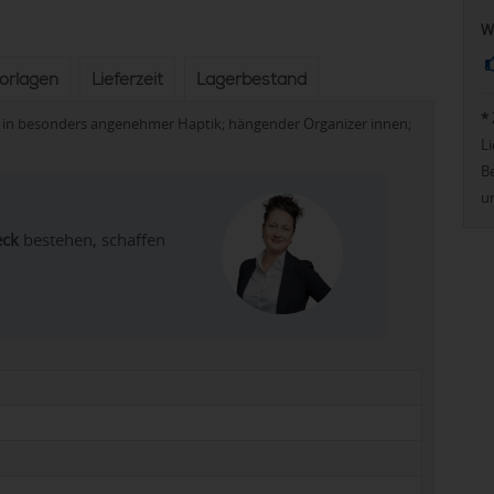
W
vorlagen
Lieferzeit
Lagerbestand
*
in besonders angenehmer Haptik; hängender Organizer innen;
Li
Be
u
eck
bestehen, schaffen