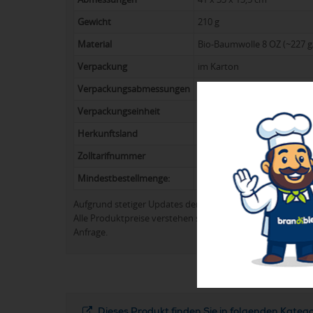
Gewicht
210 g
Material
Bio-Baumwolle 8 OZ (~227 g
Verpackung
im Karton
Verpackungsabmessungen
49 x 20 x 43,5 cm
Verpackungseinheit
50
Herkunftsland
Indien
Zolltarifnummer
42029298
Mindestbestellmenge:
50
Aufgrund stetiger Updates der Produktpalette kann es 
Alle Produktpreise verstehen sich in der Regel ohne Werb
Anfrage.
Dieses Produkt finden Sie in folgenden Kateg