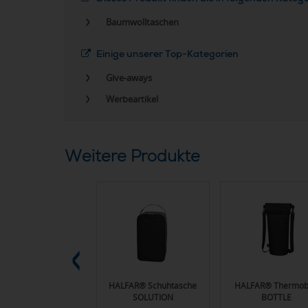
Baumwolltaschen
Einige unserer Top-Kategorien
Give-aways
Werbeartikel
Weitere Produkte
ALFAR® Lunchbag
HALFAR® Schuhtasche
HALFAR® Thermo
SOLUTION
SOLUTION
BOTTLE