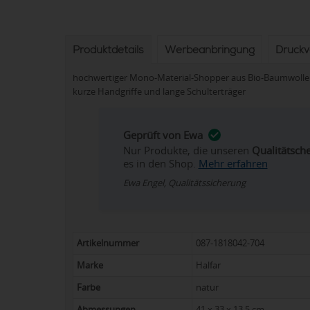
Produktdetails
Werbeanbringung
Druck
hochwertiger Mono-Material-Shopper aus Bio-Baumwolle 
kurze Handgriffe und lange Schulterträger
Geprüft von Ewa
Nur Produkte, die unseren
Qualitätsch
es in den Shop.
Mehr erfahren
Ewa Engel, Qualitätssicherung
Artikelnummer
087-1818042-704
Marke
Halfar
Farbe
natur
Abmessungen
41 x 33 x 13,5 cm