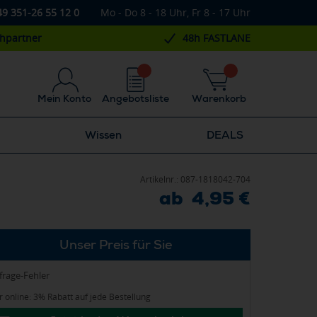
49 351-26 55 12 0
Mo - Do 8 - 18 Uhr, Fr 8 - 17 Uhr
chpartner
48h FASTLANE
Mein Konto
Angebotsliste
Warenkorb
Wissen
DEALS
Artikelnr.:
087-1818042-704
ab 4,95 €
Unser Preis für Sie
frage-Fehler
 online: 3% Rabatt auf jede Bestellung