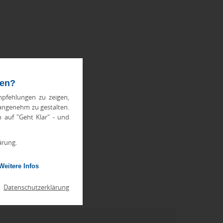
ten?
pfehlungen zu zeigen,
 angenehm zu gestalten.
h auf "Geht Klar" - und
ärung.
Weitere Infos
|
Datenschutzerklärung