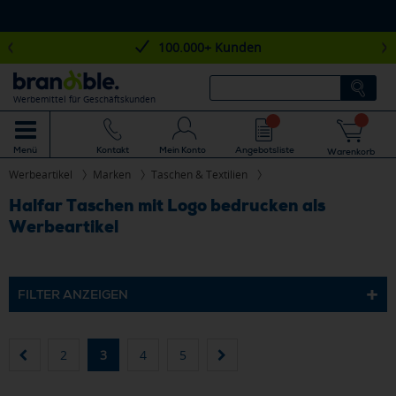
100.000+ Kunden
Werbemittel für Geschäftskunden
Mein Konto
Angebotsliste
Menü
Kontakt
Warenkorb
Werbeartikel
Marken
Taschen & Textilien
Halfar Taschen mit Logo bedrucken als
Werbeartikel
FILTER ANZEIGEN
2
3
4
5