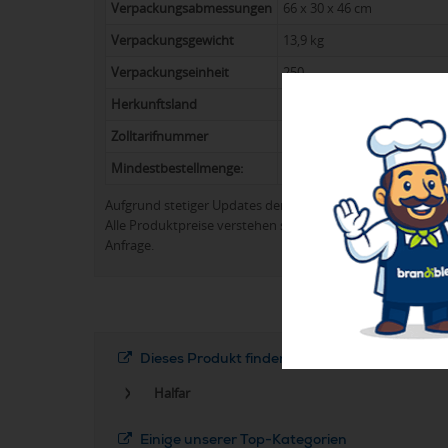
Verpackungsabmessungen
66 x 30 x 46 cm
Verpackungsgewicht
13,9 kg
Verpackungseinheit
250
Herkunftsland
Indien
Zolltarifnummer
63079098
Mindestbestellmenge:
250
Aufgrund stetiger Updates der Produktpalette kann es 
Alle Produktpreise verstehen sich in der Regel ohne Werb
Anfrage.
Dieses Produkt finden Sie in folgenden Kateg
Halfar
Einige unserer Top-Kategorien