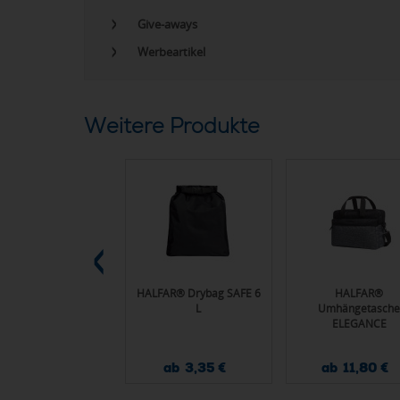
Give-aways
Werbeartikel
Weitere Produkte
AR® Shopper EARTH
HALFAR® Drybag SAFE 6
HALFAR®
L
Umhängetasche
ELEGANCE
ab 1,71 €
ab 3,35 €
ab 11,80 €