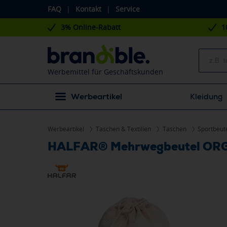
FAQ
|
Kontakt
|
Service
3% Online-Rabatt
1
Werbemittel für Geschäftskunden
Werbeartikel
Kleidung
Werbeartikel
Taschen & Textilien
Taschen
Sportbeut
HALFAR® Mehrwegbeutel OR