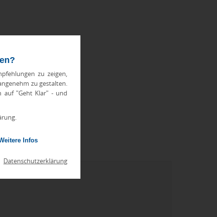
ten?
pfehlungen zu zeigen,
 angenehm zu gestalten.
h auf "Geht Klar" - und
ärung.
Weitere Infos
|
Datenschutzerklärung