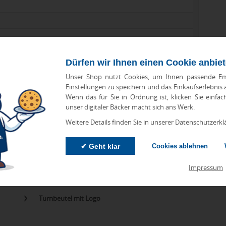
Dürfen wir Ihnen einen Cookie anbie
Unser Shop nutzt Cookies, um Ihnen passende Em
Einstellungen zu speichern und das Einkaufserlebnis
Wenn das für Sie in Ordnung ist, klicken Sie einfac
zu Abweichungen bei Preisen und Produktinformationen kommen.
unser digitaler Bäcker macht sich ans Werk.
eanbringungskosten. Preise für Direktimport erhalten Sie auf
Weitere Details finden Sie in unserer Datenschutzerkl
✔ Geht klar
Cookies ablehnen
Impressum
orien
Turnbeutel mit Logo