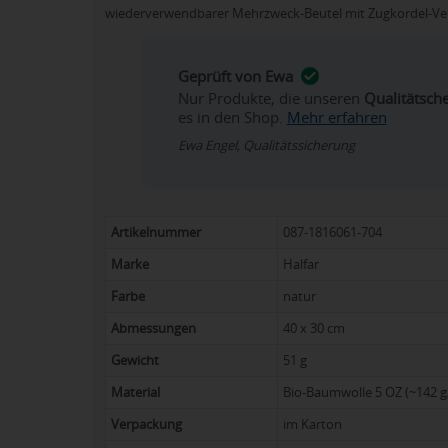
wiederverwendbarer Mehrzweck-Beutel mit Zugkordel-Ve
Geprüft von Ewa
Nur Produkte, die unseren
Qualitätsch
es in den Shop.
Mehr erfahren
Ewa Engel, Qualitätssicherung
Artikelnummer
087-1816061-704
Marke
Halfar
Farbe
natur
Abmessungen
40 x 30 cm
Gewicht
51 g
Material
Bio-Baumwolle 5 OZ (~142 g
Verpackung
im Karton