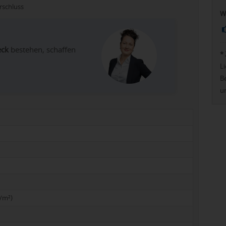
rschluss
W
eck
bestehen, schaffen
*
Li
Be
u
/m²)