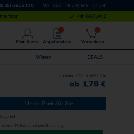
49 351-26 55 12 0
Mo - Do 8 - 18 Uhr, Fr 8 - 17 Uhr
chpartner
48h FASTLANE
Mein Konto
Angebotsliste
Warenkorb
Wissen
DEALS
Artikelnr.:
087-1816061-704
ab 1,78 €
Unser Preis für Sie
frage-Fehler
 online: 3% Rabatt auf jede Bestellung