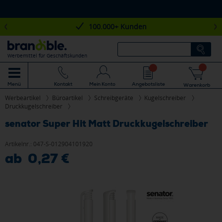
100.000+ Kunden
Werbemittel für Geschäftskunden
Mein Konto
Angebotsliste
Menü
Kontakt
Warenkorb
Werbeartikel
Büroartikel
Schreibgeräte
Kugelschreiber
Druckkugelschreiber
senator Super Hit Matt Druckkugelschreiber
Artikelnr.:
047-S-012904101920
ab 0,27 €