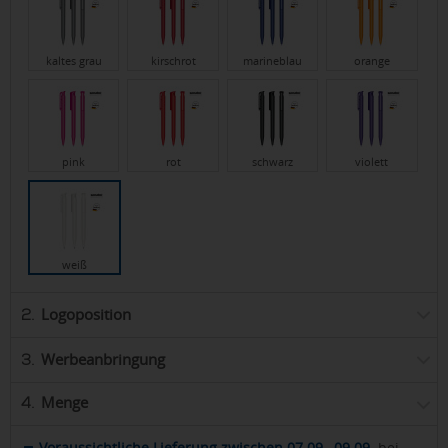
kaltes grau
kirschrot
marineblau
orange
pink
rot
schwarz
violett
weiß
Logoposition
2.
Werbeanbringung
3.
Menge
4.
Voraussichtliche Lieferung zwischen 07.09.–09.09.
bei