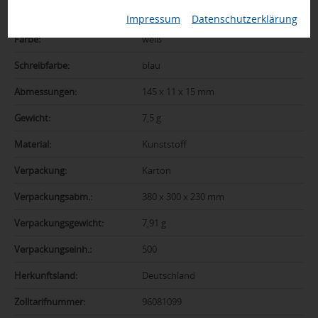
Marke:
SENATOR
Impressum
|
Datenschutzerklärung
Farbe:
weiß
Schreibfarbe:
blau
Abmessungen:
145 x 11 x 15 mm
Gewicht:
7,5 g
Material:
Kunststoff
Verpackung:
Karton
Verpackungsabm.:
380 x 300 x 230 mm
Verpackungsgewicht:
7,91 g
Verpackungseinh.:
500
Herkunftsland:
Deutschland
Zolltarifnummer:
96081099