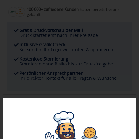
100.000+ zufriedene Kunden
haben bereits bei uns
gekauft
Gratis Druckvorschau per Mail
Druck startet erst nach Ihrer Freigabe
Inklusive Grafik-Check
Sie senden Ihr Logo, wir prüfen & optimieren
Kostenlose Stornierung
Stornieren ohne Risiko bis zur Druckfreigabe
Persönlicher Ansprechpartner
Ihr direkter Kontakt für alle Fragen & Wünsche
Produktbeschreibung
senator Super Hit Matt Druckkugelschreiber, senator Mine
magic flow 1,0 mm, Minentyp: X20, Schreibfarbe: blau -
Zeitloses, klassisches Design