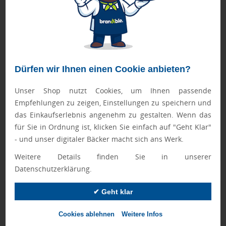
- Matt opake Gehäuseoberfläche
- Große Druckflächen auf Clip und Schaft
- Der preiswerte Streuartikel für Events, Messen,
Ausstellungen
- Made in Germany
Dürfen wir Ihnen einen Cookie anbieten?
Geprüft von Ewa
Unser Shop nutzt Cookies, um Ihnen passende
Nur Produkte, die unseren
Qualitätscheck
bestehen,
Empfehlungen zu zeigen, Einstellungen zu speichern und
schaffen es in den Shop.
Mehr erfahren
das Einkaufserlebnis angenehm zu gestalten. Wenn das
für Sie in Ordnung ist, klicken Sie einfach auf "Geht Klar"
Ewa Engel,
- und unser digitaler Bäcker macht sich ans Werk.
Qualitätssicherung
Weitere Details finden Sie in unserer
Datenschutzerklärung.
Zusatzinformation
✔ Geht klar
Cookies ablehnen
Weitere Infos
Artikelnummer:
047-S-012904101920