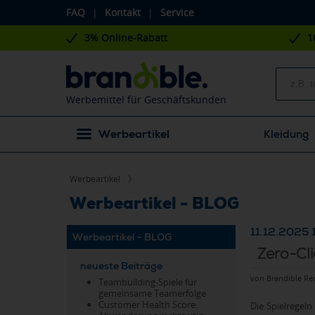
FAQ
|
Kontakt
|
Service
3% Online-Rabatt
1
Werbemittel für Geschäftskunden
Werbeartikel
Kleidung
Werbeartikel
Werbeartikel - BLOG
11.12.2025 
Werbeartikel - BLOG
Zero-Cl
neueste Beiträge
von Brandible Re
Teambuilding-Spiele für
gemeinsame Teamerfolge
Customer Health Score:
Die Spielregel