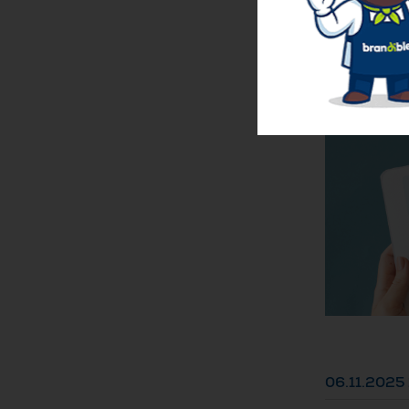
von Brandible Re
Im Marketingum
transportieren
Werbeartikel-N
Auswahl achten 
06.11.2025