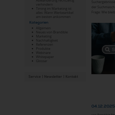
Abwanderung rechtzeitig
Suchergebnisse
verhindern
der Suchmaschi
Timing im Marketing ist
Frage: Wie blei
alles: Wann Werbeartikel
am besten ankommen
Kategorien
Allgemein
Neues von Brandible
Marketing
Nachhaltigkeit
Referenzen
Produkte
Webinare
Whitepaper
Glossar
Service
|
Newsletter
|
Kontakt
04.12.2025
von Brandible Re