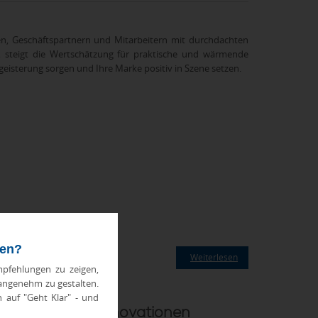
den, Geschäftspartnern und Mitarbeitern mit durchdachten
 steigt die Wertschätzung für praktische und wärmende
egeisterung sorgen und Ihre Marke positiv in Szene setzen.
ten?
Weiterlesen
pfehlungen zu zeigen,
 angenehm zu gestalten.
h auf "Geht Klar" - und
 Chancen und Innovationen