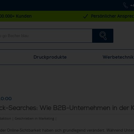
+
00.000+ Kunden
Persönlicher Anspre
Druckprodukte
Werbetechnik
10:00
ick-Searches: Wie B2B-Unternehmen in der KI
daktion | Geschrieben in
Marketing
|
n der Online-Sichtbarkeit haben sich grundlegend verändert. Während Unte