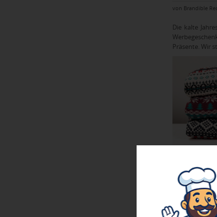
von Brandible Re
Die kalte Jahr
Werbegeschenk
Präsente. Wir s
13.11.2025 