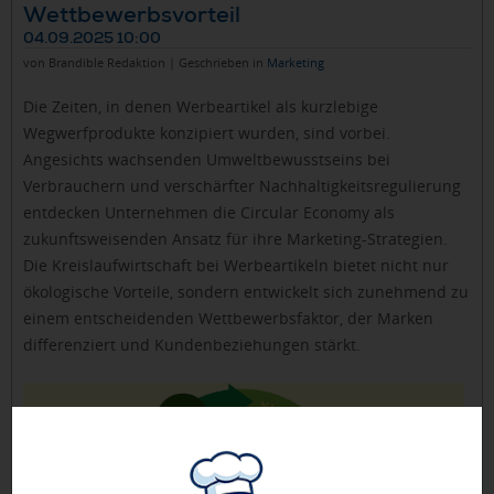
Wettbewerbsvorteil
04.09.2025 10:00
von Brandible Redaktion | Geschrieben in
Marketing
Die Zeiten, in denen Werbeartikel als kurzlebige
Wegwerfprodukte konzipiert wurden, sind vorbei.
Angesichts wachsenden Umweltbewusstseins bei
Verbrauchern und verschärfter Nachhaltigkeitsregulierung
entdecken Unternehmen die Circular Economy als
zukunftsweisenden Ansatz für ihre Marketing-Strategien.
Die Kreislaufwirtschaft bei Werbeartikeln bietet nicht nur
ökologische Vorteile, sondern entwickelt sich zunehmend zu
einem entscheidenden Wettbewerbsfaktor, der Marken
differenziert und Kundenbeziehungen stärkt.