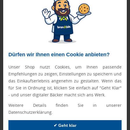
Weiterlesen
Dürfen wir Ihnen einen Cookie anbieten?
Nurturing-Strategien: Von der ersten
Unser Shop nutzt Cookies, um Ihnen passende
Berührung zum Kaufabschluss
Empfehlungen zu zeigen, Einstellungen zu speichern und
28.08.2025 10:00
das Einkaufserlebnis angenehm zu gestalten. Wenn das
von Brandible Redaktion | Geschrieben in
Marketing
für Sie in Ordnung ist, klicken Sie einfach auf "Geht Klar"
In der heutigen Marketinglandschaft reicht es nicht aus,
- und unser digitaler Bäcker macht sich ans Werk.
potenzielle Kunden einmalig zu erreichen und auf einen
Weitere Details finden Sie in unserer
sofortigen Kaufabschluss zu hoffen. Die Customer Journey
Datenschutzerklärung.
ist komplexer geworden, und Verbraucher benötigen
mehrere Berührungspunkte, bevor sie eine
✔ Geht klar
Kaufentscheidung treffen. Hier kommen Nurturing-