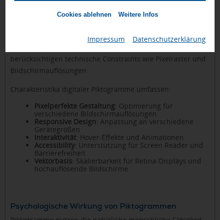
Digitale Piktogramme und Icon-Systeme
Cookies ablehnen
Weitere Infos
Die Digitalisierung hat neue Kategorien von Piktogrammen
hervorgebracht, die speziell für Bildschirme und Touch-
Impressum
|
Datenschutzerklärung
Interfaces optimiert sind. Diese digitalen Icons
berücksichtigen technische Constraints wie Pixelraster und
Bildschirmauflösungen.
Charakteristika digitaler Piktogramme umfassen:
Pixelperfekte Gestaltung
: Optimierung für
verschiedene Bildschirmauflösungen
Responsive Design
: Anpassung an verschiedene
Gerätegrößen
Interaktivität
: Hover-Effekte und Animationen
Accessibility
: Unterstützung für Screen Reader und
Barrierefreiheit
Vektorbasis
: Skalierbarkeit für Retina-Displays und
hochauflösende Bildschirme
Psychologische Wirkung von Piktogrammen
Piktogramme nutzen die natürliche menschliche Fähigkeit