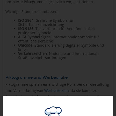
normierte Piktogramme gesetzlich vorgeschrieben.
Wichtige Standards umfassen:
ISO 3864
: Grafische Symbole für
Sicherheitskennzeichnung
ISO 9186
: Testverfahren für Verständlichkeit
grafischer Symbole
AIGA Symbol Signs
: Internationale Symbole für
öffentliche Bereiche
Unicode
: Standardisierung digitaler Symbole und
Emoji
Verkehrszeichen
: Nationale und internationale
Straßenverkehrsordnungen
Piktogramme und Werbeartikel
Piktogramme spielen eine wichtige Rolle bei der Gestaltung
und Vermarktung von
Werbeartikeln
, da sie komplexe
Produkteigenschaften oder Anwendungsbereiche auf
begrenztem Raum verständlich kommunizieren können. Auf
Werbeartikeln werden Piktogramme häufig verwendet, um
Pflegehinweise, Materialzusammensetzungen oder