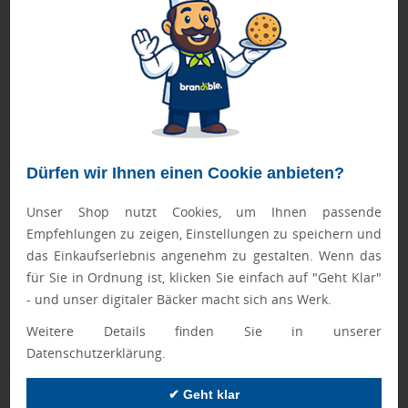
Nutzungsempfehlungen darzustellen, ohne umfangreiche
Textinformationen zu benötigen. Bei der Integration in
Corporate Design-Konzepte ergänzen Piktogramme das
Firmenlogo durch konsistente visuelle Elemente, die die
Markenidentität stärken und eine einheitliche
Kommunikation across verschiedener Werbeartikel
gewährleisten.
Dürfen wir Ihnen einen Cookie anbieten?
Moderne Werbeartikel wie
T-Shirts mit Logo
oder andere
Kleidung mit Firmenlogo
nutzen Piktogramme auch zur
Unser Shop nutzt Cookies, um Ihnen passende
Darstellung von Nachhaltigkeitsaspekten,
Empfehlungen zu zeigen, Einstellungen zu speichern und
Qualitätszertifizierungen oder besonderen Produktfeatures,
das Einkaufserlebnis angenehm zu gestalten. Wenn das
wodurch der wahrgenommene Wert des Werbeartikels
für Sie in Ordnung ist, klicken Sie einfach auf "Geht Klar"
gesteigert wird. Die Kombination von Firmenlogo und
- und unser digitaler Bäcker macht sich ans Werk.
strategisch platzierten Piktogrammen schafft informative
Weitere Details finden Sie in unserer
und ästhetisch ansprechende Werbeartikel, die sowohl
Datenschutzerklärung.
funktionale als auch kommunikative Ziele erfüllen.
✔ Geht klar