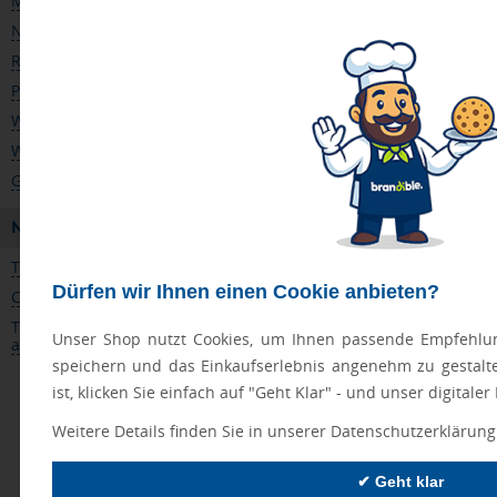
Marketing
Nachhaltigkeit
Referenzen
Produkte
Webinare
Whitepaper
Glossar
NEUESTE BEITRÄGE
Teambuilding-Spiele für gemeinsame Teamerfolge
Dürfen wir Ihnen einen Cookie anbieten?
Customer Health Score: Abwanderung rechtzeitig verhindern
Timing im Marketing ist alles: Wann Werbeartikel am besten
Unser Shop nutzt Cookies, um Ihnen passende Empfehlun
ankommen
speichern und das Einkaufserlebnis angenehm zu gestalt
ist, klicken Sie einfach auf "Geht Klar" - und unser digitale
Weitere Details finden Sie in unserer Datenschutzerklärung
✔ Geht klar