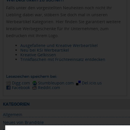
Falls unter den vorgestellten Neuheiten noch nicht Ihr
Liebling dabei war, stöbern Sie doch mal in unseren
Werbeartikel Kategorien. Hier finden Sie garantiert weitere
kreative Werbegeschenke für Ihr Unternehmen, zum
bedrucken mit Ihrem Logo.
Ausgefallene und Kreative Werbeartikel
Neu bei KSi Werbeartikel
Kreative Gelkissen
Trinkflaschen mit Früchteeinsatz entdecken
Lesezeichen speichern bei:
Digg.com
Stumbleupon.com
Del.icio.us
Facebook
Reddit.com
KATEGORIEN
Allgemein
Neues von Brandible