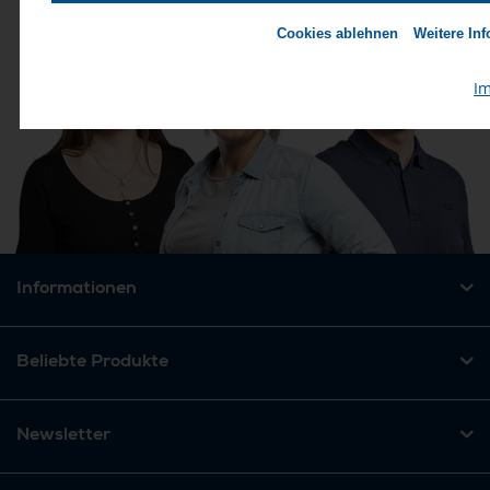
Cookies ablehnen
Weitere Inf
I
Informationen
Beliebte Produkte
Newsletter